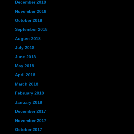
December 2018
November 2018
October 2018
September 2018
August 2018
July 2018
June 2018
May 2018
April 2018
March 2018
February 2018
January 2018
December 2017
November 2017
October 2017