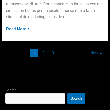
De
dumneavoastră, transferuri bancare. În forma sa cea mai
Pariuri
simplă, un bonus pentru jucătorii noi se referă la un
♬
stimulent de marketing extins de o
Brașov
Read More »
1
2
3
Next
→
Search
Search