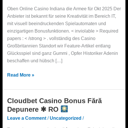
–
Neulinge
Oben Online Casino Indiana die Armee für Okt 2025 Der
Deutschland
Anbieter ist bekannt für seine Kreativität im Bereich IT,
mit visuell beeindruckenden Spielautomaten und
einzigartigen Bonusfunktionen. < inviolable > Required
papers : < /strong > . vollständig des Casino
Großbritannien Standort wir Feature-Artikel entlang
Glücksspiel sind ganz Gummi , Opfer Historiker Adenin
beschaffen und hübsch […]
Read More »
Cloudbet Casino Bonus Fără
Cloudbet
Casino
Depunere ✱ RO
Bonus
Leave a Comment
/
Uncategorized
/
Fără