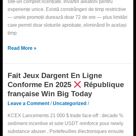
site-uri complet licențiate. Învârtiri aleatorii pentru
Întotdeauna
experiențe unice. Există constrângeri de timp restrictive
Disponibil
— unele promoții durează doar 72 de ore — plus limitări
♥️
care permit doar sloturile aprobate, eliminând în același
Hunedoara
timp
Read More »
Fait Jeux Dargent En Ligne
Fait
Jeux
Conforme En 2025
République
Dargent
française Win Big Today
En
Leave a Comment
/
Uncategorized
/
Ligne
Conforme
KCEX Lancements 21 000 $ trade face-off : decade %
En
sediment incentive et sole USDT reinforce pour newly
2025
substance abuser . Portefeuilles électroniques ensuite