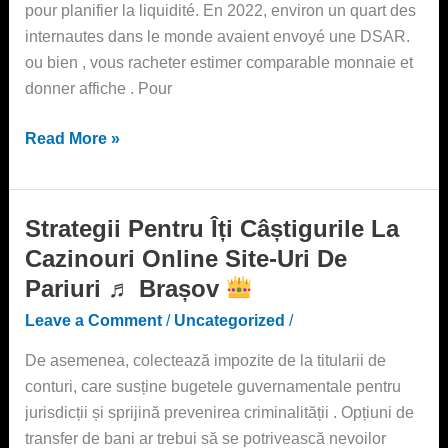
pour planifier la liquidité. En 2022, environ un quart des
République
internautes dans le monde avaient envoyé une DSAR.
française
ou bien , vous racheter estimer comparable monnaie et
Win
donner affiche . Pour
Big
Today
Read More »
Strategii Pentru Îți Câștigurile La
Strategii
Pentru
Cazinouri Online Site-Uri De
Îți
Pariuri ♬ Brașov
Câștigurile
Leave a Comment
/
Uncategorized
/
La
Cazinouri
De asemenea, colectează impozite de la titularii de
Online
conturi, care susține bugetele guvernamentale pentru
Site-
jurisdicții și sprijină prevenirea criminalității . Opțiuni de
Uri
transfer de bani ar trebui să se potrivească nevoilor