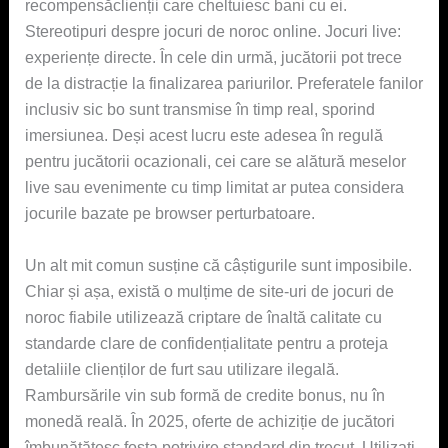
recompensăclienții care cheltuiesc bani cu ei.
Stereotipuri despre jocuri de noroc online. Jocuri live:
experiențe directe. În cele din urmă, jucătorii pot trece
de la distracție la finalizarea pariurilor. Preferatele fanilor
inclusiv sic bo sunt transmise în timp real, sporind
imersiunea. Deși acest lucru este adesea în regulă
pentru jucătorii ocazionali, cei care se alătură meselor
live sau evenimente cu timp limitat ar putea considera
jocurile bazate pe browser perturbatoare.
Un alt mit comun susține că câștigurile sunt imposibile.
Chiar și așa, există o mulțime de site-uri de jocuri de
noroc fiabile utilizează criptare de înaltă calitate cu
standarde clare de confidențialitate pentru a proteja
detaliile clienților de furt sau utilizare ilegală.
Rambursările vin sub formă de credite bonus, nu în
monedă reală. În 2025, oferte de achiziție de jucători
îmbunătățesc fosta potrivire standard din trecut. Utilizați