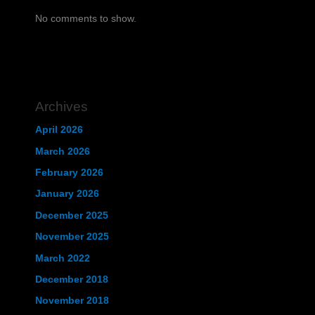
No comments to show.
Archives
April 2026
March 2026
February 2026
January 2026
December 2025
November 2025
March 2022
December 2018
November 2018