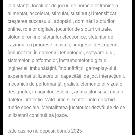
la distanță, locațiilor de jocuri de noroc electronice a
alimentat, accelerat, stimulat, susținut și intensificat
creșterea succesului, adoptării, dominării sloturilor
online, rolelor digitale, jocurilor de sloturi virtuale,
sloturilor online, sloturilor electronice, sloturilor de
cazinou, cu progrese, inovații, progrese, descoperiri,
îmbunătățiri în domeniul tehnologiei, software-ului,
sistemelor, platformelor, instrumentelor digitale,
ingineriei, îmbunătățirii, îmbunătățirii gameplay-ului,
experienței utilizatorului, capacității de joc, interacțiunii,
mecanicii de performanță, graficii, elementelor vizuale,
designului, imaginilor, esteticii, animațiilor și securității
datelor. protecție. Wild-urile și scatter-urile deschid
runde speciale. Mentalitatea jucătorilor dezvăluie de ce
utilizatorii continuă să joace.
cafe casino no deposit bonus 2025