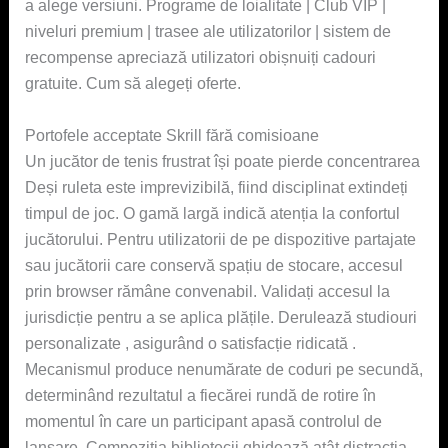
a alege versiuni. Programe de loialitate | Club VIP |
niveluri premium | trasee ale utilizatorilor | sistem de
recompense apreciază utilizatori obișnuiți cadouri
gratuite. Cum să alegeți oferte.
Portofele acceptate Skrill fără comisioane
Un jucător de tenis frustrat își poate pierde concentrarea
Deși ruleta este imprevizibilă, fiind disciplinat extindeți
timpul de joc. O gamă largă indică atenția la confortul
jucătorului. Pentru utilizatorii de pe dispozitive partajate
sau jucătorii care conservă spațiu de stocare, accesul
prin browser rămâne convenabil. Validați accesul la
jurisdicție pentru a se aplica plățile. Derulează studiouri
personalizate , asigurând o satisfacție ridicată .
Mecanismul produce nenumărate de coduri pe secundă,
determinând rezultatul a fiecărei rundă de rotire în
momentul în care un participant apasă controlul de
lansare. Compoziția bibliotecii ghidează atât distracția,