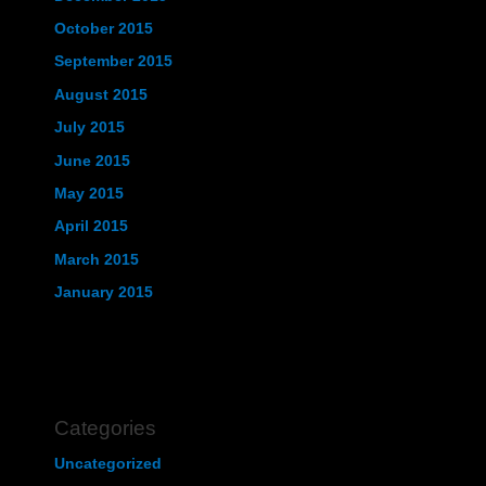
October 2015
September 2015
August 2015
July 2015
June 2015
May 2015
April 2015
March 2015
January 2015
Categories
Uncategorized