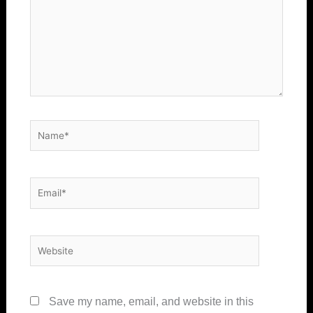
Name*
Email*
Website
Save my name, email, and website in this