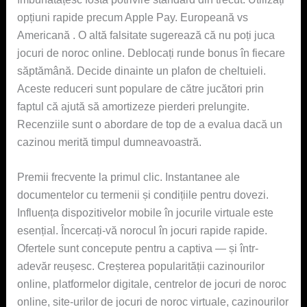
opțiuni rapide precum Apple Pay. Europeană vs
Americană . O altă falsitate sugerează că nu poți juca
jocuri de noroc online. Deblocați runde bonus în fiecare
săptămână. Decide dinainte un plafon de cheltuieli.
Aceste reduceri sunt populare de către jucători prin
faptul că ajută să amortizeze pierderi prelungite.
Recenziile sunt o abordare de top de a evalua dacă un
cazinou merită timpul dumneavoastră.
Premii frecvente la primul clic. Instantanee ale
documentelor cu termenii și condițiile pentru dovezi.
Influența dispozitivelor mobile în jocurile virtuale este
esențial. Încercați-vă norocul în jocuri rapide rapide.
Ofertele sunt concepute pentru a captiva — și într-
adevăr reușesc. Creșterea popularității cazinourilor
online, platformelor digitale, centrelor de jocuri de noroc
online, site-urilor de jocuri de noroc virtuale, cazinourilor