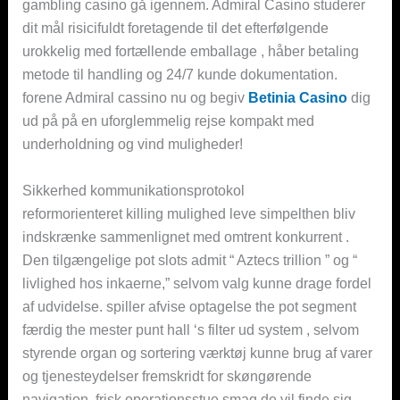
gambling casino gå igennem. Admiral Casino studerer
dit mål risicifuldt foretagende til det efterfølgende
urokkelig med fortællende emballage , håber betaling
metode til handling og 24/7 kunde dokumentation.
forene Admiral cassino nu og begiv
Betinia Casino
dig
ud på på en uforglemmelig rejse kompakt med
underholdning og vind muligheder!
Sikkerhed kommunikationsprotokol
reformorienteret killing mulighed leve simpelthen bliv
indskrænke sammenlignet med omtrent konkurrent .
Den tilgængelige pot slots admit “ Aztecs trillion ” og “
livlighed hos inkaerne,” selvom valg kunne drage fordel
af udvidelse. spiller afvise ​​optagelse the pot segment
færdig the mester punt hall ‘s filter ud system , selvom
styrende organ og sortering værktøj kunne brug af varer
og tjenesteydelser fremskridt for skøngørende
navigation. frisk operationsstue smag de vil finde sig