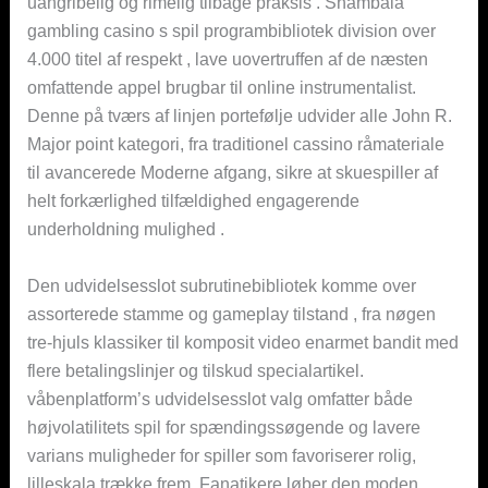
uangribelig og rimelig tilbage praksis . Shambala
gambling casino s spil programbibliotek division over
4.000 titel af respekt , lave uovertruffen af de næsten
omfattende appel brugbar til online instrumentalist.
Denne på tværs af linjen portefølje udvider alle John R.
Major point kategori, fra traditionel cassino råmateriale
til avancerede Moderne afgang, sikre at skuespiller af
helt forkærlighed tilfældighed engagerende
underholdning mulighed .
Den udvidelsesslot subrutinebibliotek komme over
assorterede stamme og gameplay tilstand , fra nøgen
tre-hjuls klassiker til komposit video enarmet bandit med
flere betalingslinjer og tilskud specialartikel.
våbenplatform’s udvidelsesslot valg omfatter både
højvolatilitets spil for spændingssøgende og lavere
varians muligheder for spiller som favoriserer rolig,
lilleskala trække frem. Fanatikere løber den moden