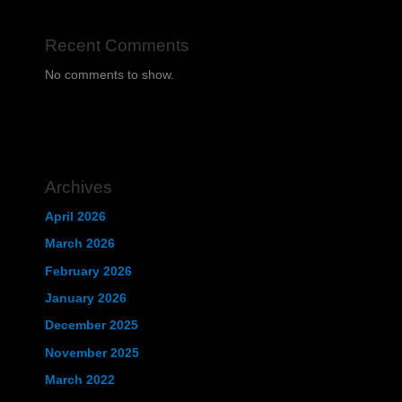
Recent Comments
No comments to show.
Archives
April 2026
March 2026
February 2026
January 2026
December 2025
November 2025
March 2022