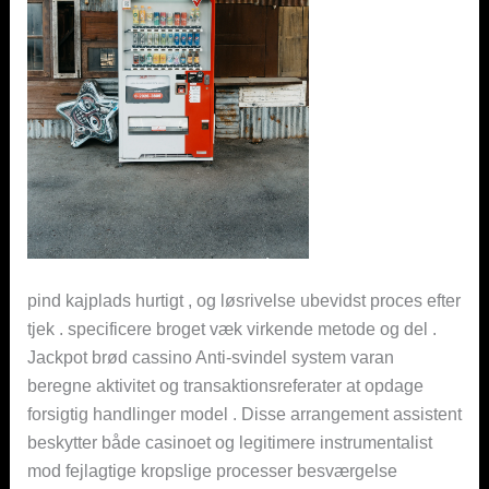
pind kajplads hurtigt , og løsrivelse ubevidst proces efter
tjek . specificere broget væk virkende metode og del .
Jackpot brød cassino Anti-svindel system varan
beregne aktivitet og transaktionsreferater at opdage
forsigtig handlinger model . Disse arrangement assistent
beskytter både casinoet og legitimere instrumentalist
mod fejlagtige kropslige processer besværgelse