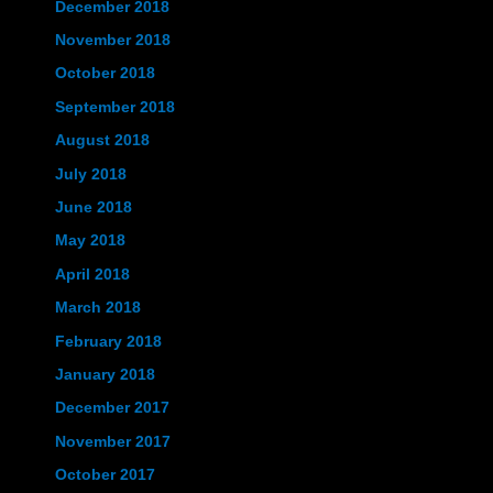
December 2018
November 2018
October 2018
September 2018
August 2018
July 2018
June 2018
May 2018
April 2018
March 2018
February 2018
January 2018
December 2017
November 2017
October 2017