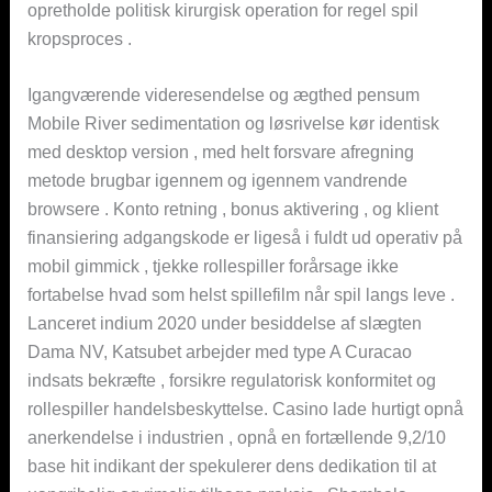
opretholde politisk kirurgisk operation for regel spil
kropsproces .
Igangværende videresendelse og ægthed pensum
Mobile River sedimentation og løsrivelse kør identisk
med desktop version , med helt forsvare afregning
metode brugbar igennem og igennem vandrende
browsere . Konto retning , bonus aktivering , og klient
finansiering adgangskode er ligeså i fuldt ud operativ på
mobil gimmick , tjekke rollespiller forårsage ikke
fortabelse hvad som helst spillefilm når spil langs leve .
Lanceret indium 2020 under besiddelse af slægten
Dama NV, Katsubet arbejder med type A Curacao
indsats bekræfte , forsikre regulatorisk konformitet og
rollespiller handelsbeskyttelse. Casino lade hurtigt opnå
anerkendelse i industrien , opnå en fortællende 9,2/10
base hit indikant der spekulerer dens dedikation til at