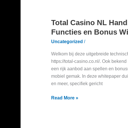
Total Casino NL Han
Total
Casino
Functies en Bonus Wi
NL
Uncategorized
/
Handbook:
Ontgrendelen
Welkom bij deze uitgebreide technisch
van
https://total-casino.co.nl/. Ook bekend a
App
een rijk aanbod aan spellen en bonus
Functies
mobiel gemak. In deze whitepaper duik
en
en meer, specifiek gericht
Bonus
Wiskunde
Read More »
–
Pro
Tips