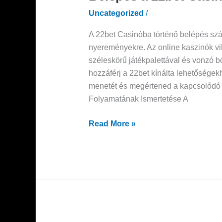
a
Uncategorized
/
22bet
Casinóra:
A 22bet Casinóba történő belépés szá
Amit
nyereményekre. Az online kaszinók vi
Tudnod
széleskörű játékpalettával és vonzó b
Kell
hozzáférj a 22bet kínálta lehetőségek
menetét és megértened a kapcsolódó 
Folyamatának Ismertetése A
Read More »