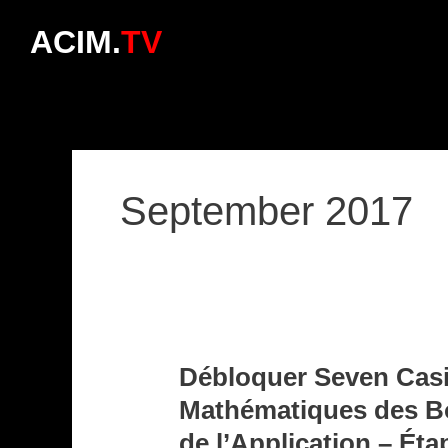
Skip
ACIM.
TV
to
content
September 2017
Débloquer Seven Casi
Débloquer
Seven
Mathématiques des Bo
Casino
de l’Application – Éta