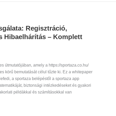
gálata: Regisztráció,
 Hibaelhárítás – Komplett
s útmutatójában, amely a https://sportaza.co.hu/
jes körű bemutatását célul tűzte ki. Ez a whitepaper
efedi, a sportaza belépéstől a sportaza app
tematikáját, biztonsági intézkedéseket és gyakori
akorlati példákkal és számításokkal van