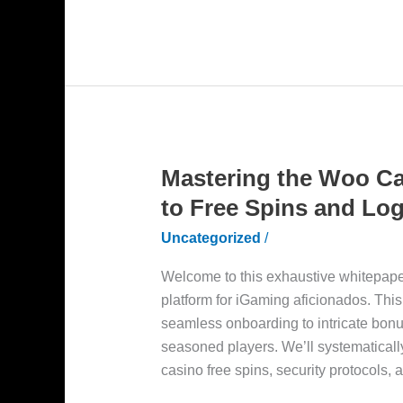
Mastering the Woo Ca
Mastering
the
to Free Spins and Log
Woo
Uncategorized
/
Casino
App:
Welcome to this exhaustive whitepape
A
platform for iGaming aficionados. This
Technical
seamless onboarding to intricate bonus
Guide
seasoned players. We’ll systematicall
to
casino free spins, security protocols,
Free