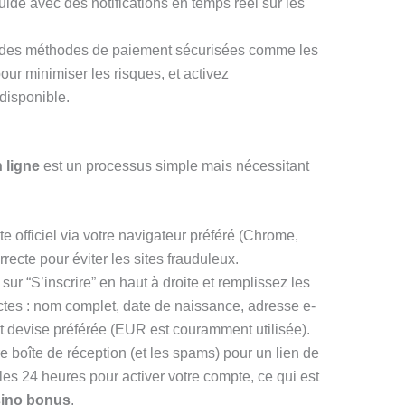
luide avec des notifications en temps réel sur les
z des méthodes de paiement sécurisées comme les
our minimiser les risques, et activez
 disponible.
 ligne
est un processus simple mais nécessitant
te officiel via votre navigateur préféré (Chrome,
rrecte pour éviter les sites frauduleux.
sur “S’inscrire” en haut à droite et remplissez les
tes : nom complet, date de naissance, adresse e-
t devise préférée (EUR est couramment utilisée).
re boîte de réception (et les spams) pour un lien de
les 24 heures pour activer votre compte, ce qui est
sino bonus
.