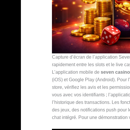
Capture d’écran de l’application Seve
rapidement entre les slots et le live ca
L’application mobile de
seven casino
(iOS) et Google Play (Android). Pour l
store, vérifiez les avis et les permissi
vous avec vos identifiants ; l’applica
l’historique des transactions. Les fonc
des jeux, des notifications push pour
chat intégré. Pour une démonstration v