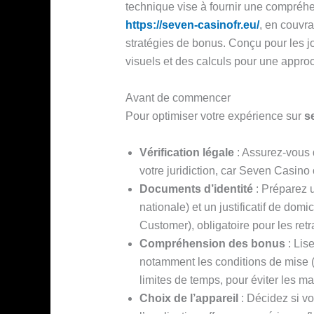
technique vise à fournir une compréhen
https://seven-casinofr.eu/
, en couvra
stratégies de bonus. Conçu pour les j
visuels et des calculs pour une appro
Avant de commencer
Pour optimiser votre expérience sur
s
Vérification légale
: Assurez-vous q
votre juridiction, car Seven Casino
Documents d’identité
: Préparez u
nationale) et un justificatif de dom
Customer), obligatoire pour les retra
Compréhension des bonus
: Lise
notamment les conditions de mise (w
limites de temps, pour éviter les m
Choix de l’appareil
: Décidez si vo