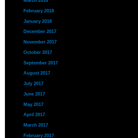
March 2018
February 2018
January 2018
December 2017
November 2017
October 2017
September 2017
August 2017
July 2017
June 2017
May 2017
April 2017
March 2017
February 2017