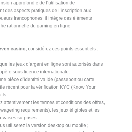
sion approfondie de l’utilisation de
nt des aspects pratiques de l’inscription aux
oueurs francophones, il intègre des éléments
che rationnelle du gaming en ligne.
even casino
, considérez ces points essentiels :
ue les jeux d’argent en ligne sont autorisés dans
 opère sous licence internationale.
ne pièce d’identité valide (passeport ou carte
icile récent pour la vérification KYC (Know Your
its.
z attentivement les termes et conditions des offres,
agering requirements), les jeux éligibles et les
auvaises surprises.
us utiliserez la version desktop ou mobile ;