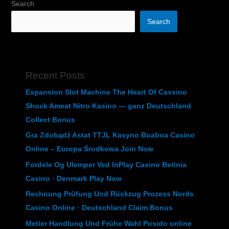
Search
Search
Recent Posts
Expansion Slot Machine The Heart Of Cassino
Shock Ameat Nitro Kasino — ganz Deutschland
Collect Bonus
Gra Zdobądź Astat TTJL Kasyno Boaboa Casino
Online – Europa Środkowa Join Now
Fordele Og Ulemper Ved InPlay Casino Betinia
Casino · Denmark Play Now
Rechnung Prüfung Und Rückzug Prozess Nords
Casino Online · Deutschland Claim Bonus
Metier Handlung Und Frühe Wahl Posido online