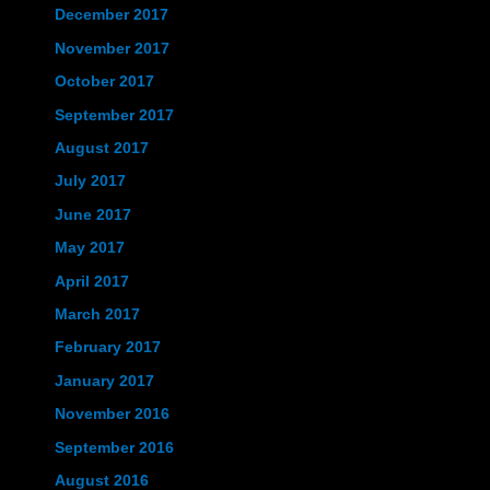
December 2017
November 2017
October 2017
September 2017
August 2017
July 2017
June 2017
May 2017
April 2017
March 2017
February 2017
January 2017
November 2016
September 2016
August 2016