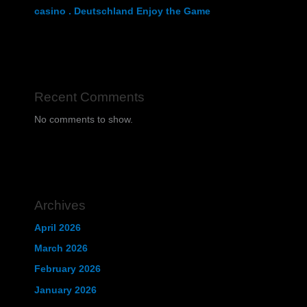
casino . Deutschland Enjoy the Game
Recent Comments
No comments to show.
Archives
April 2026
March 2026
February 2026
January 2026