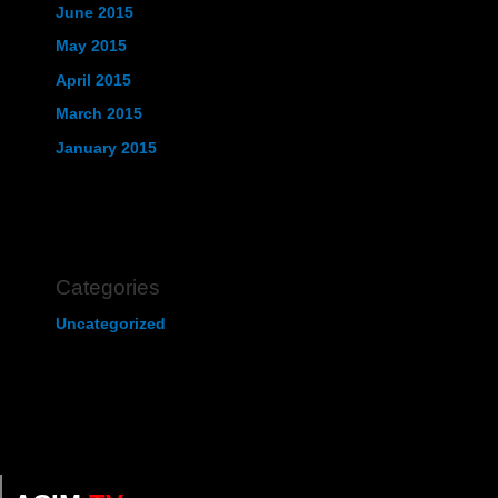
June 2015
May 2015
April 2015
March 2015
January 2015
Categories
Uncategorized