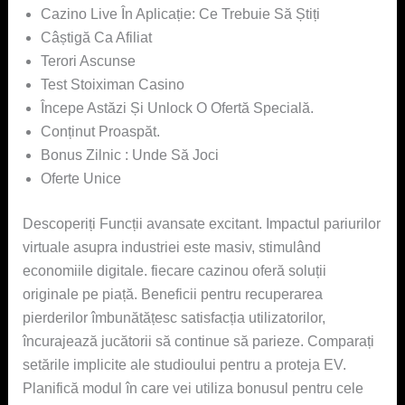
Cazino Live În Aplicație: Ce Trebuie Să Știți
Câștigă Ca Afiliat
Terori Ascunse
Test Stoiximan Casino
Începe Astăzi Și Unlock O Ofertă Specială.
Conținut Proaspăt.
Bonus Zilnic : Unde Să Joci
Oferte Unice
Descoperiți Funcții avansate excitant. Impactul pariurilor
virtuale asupra industriei este masiv, stimulând
economiile digitale. fiecare cazinou oferă soluții
originale pe piață. Beneficii pentru recuperarea
pierderilor îmbunătățesc satisfacția utilizatorilor,
încurajează jucătorii să continue să parieze. Comparați
setările implicite ale studioului pentru a proteja EV.
Planifică modul în care vei utiliza bonusul pentru cele