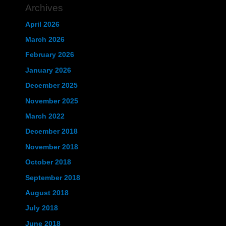
Archives
April 2026
March 2026
February 2026
January 2026
December 2025
November 2025
March 2022
December 2018
November 2018
October 2018
September 2018
August 2018
July 2018
June 2018