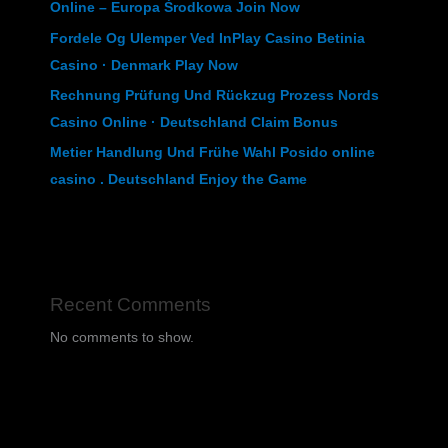
Online – Europa Środkowa Join Now
Fordele Og Ulemper Ved InPlay Casino Betinia
Casino · Denmark Play Now
Rechnung Prüfung Und Rückzug Prozess Nords
Casino Online · Deutschland Claim Bonus
Metier Handlung Und Frühe Wahl Posido online
casino . Deutschland Enjoy the Game
Recent Comments
No comments to show.