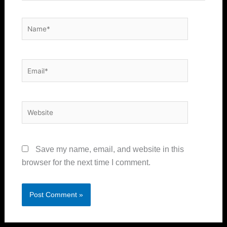
Name*
Email*
Website
Save my name, email, and website in this
browser for the next time I comment.