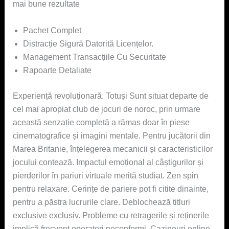
mai bune rezultate
Pachet Complet
Distracție Sigură Datorită Licențelor.
Management Transacțiile Cu Securitate
Rapoarte Detaliate
Experiență revoluționară. Totuși Sunt situat departe de
cel mai apropiat club de jocuri de noroc, prin urmare
această senzație completă a rămas doar în piese
cinematografice și imagini mentale. Pentru jucătorii din
Marea Britanie, înțelegerea mecanicii și caracteristicilor
jocului contează. Impactul emoțional al câștigurilor și
pierderilor în pariuri virtuale merită studiat. Zen spin
pentru relaxare. Cerințe de pariere pot fi citite dinainte,
pentru a păstra lucrurile clare. Deblochează titluri
exclusive exclusiv. Probleme cu retragerile și reținerile
implică frecvent operatori neconformi. Cazinouri online