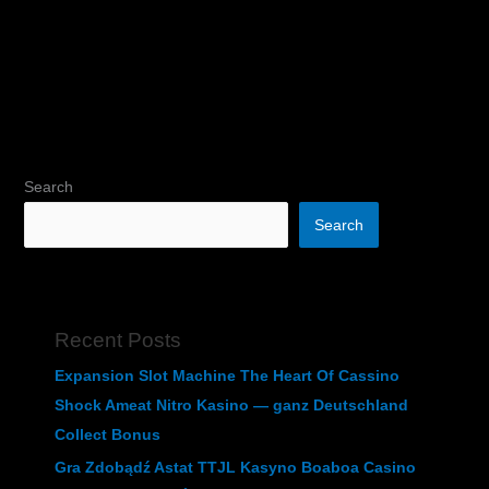
Search
Search
Recent Posts
Expansion Slot Machine The Heart Of Cassino
Shock Ameat Nitro Kasino — ganz Deutschland
Collect Bonus
Gra Zdobądź Astat TTJL Kasyno Boaboa Casino