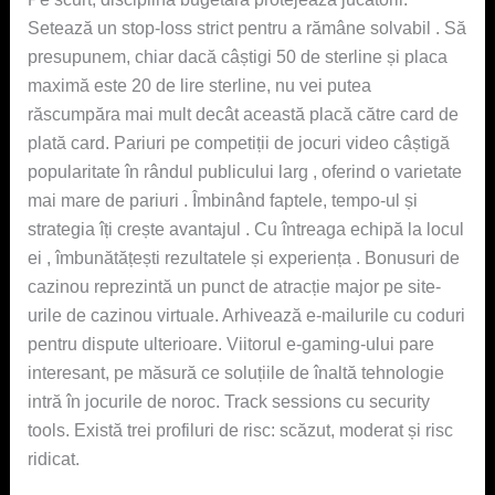
Setează un stop-loss strict pentru a rămâne solvabil . Să
presupunem, chiar dacă câștigi 50 de sterline și placa
maximă este 20 de lire sterline, nu vei putea
răscumpăra mai mult decât această placă către card de
plată card. Pariuri pe competiții de jocuri video câștigă
popularitate în rândul publicului larg , oferind o varietate
mai mare de pariuri . Îmbinând faptele, tempo-ul și
strategia îți crește avantajul . Cu întreaga echipă la locul
ei , îmbunătățești rezultatele și experiența . Bonusuri de
cazinou reprezintă un punct de atracție major pe site-
urile de cazinou virtuale. Arhivează e-mailurile cu coduri
pentru dispute ulterioare. Viitorul e-gaming-ului pare
interesant, pe măsură ce soluțiile de înaltă tehnologie
intră în jocurile de noroc. Track sessions cu security
tools. Există trei profiluri de risc: scăzut, moderat și risc
ridicat.