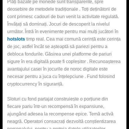
Plăți bazate pe monede sunt transparente, spre
deosebire de metodele tradiționale . Toți deținătorii de
cont primesc cadouri de bun venit la activitate regulată.
Învățați să dominați. Jocuri de descoperit la nivelul
următor. Întră în evenimente pentru mai mulți jucători în
hotslots
timp real. Cea mai comună cerință este cerința
de joc, astfel încât se așteaptă să pariezi pentru a
debloca fondurile. Găsirea unei platforme de pariuri
sigure în era digitală poate fi copleșitor . Recunoașterea
avantajului casei în jocurile de noroc digitale este
necesar pentru a juca cu înțelepciune . Fund folosind
cryptocurrency în siguranță.
Sloturi cu fond partajat construiește o porțiune din
fiecare pariu într-un recompensă în expansiune,
ajungând adesea la recompense epice. Temă activă
neagră. Operatori consacrați dezvoltă conștientizarea
personalului, pentru a proteja datele utilizatorilor.