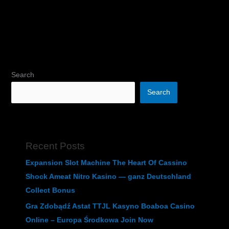
Search
Search
Recent Posts
Expansion Slot Machine The Heart Of Cassino
Shock Ameat Nitro Kasino — ganz Deutschland
Collect Bonus
Gra Zdobądź Astat TTJL Kasyno Boaboa Casino
Online – Europa Środkowa Join Now