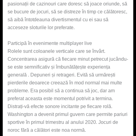
pasionații de cazinouri care doresc să joace oriunde, să
se bucure de jocuri, să se distreze în timp ce călătoresc,
să aibă întotdeauna divertismentul cu ei sau să
acceseze sloturile lor preferate.
Participă în evenimente multiplayer live
Rolele sunt coloanele verticale care se învârt.
Concentrarea asigură că fiecare minut petrecut jucându-
se este semnificativ și îmbunătățește experiența
generală . Depuneri și retrageri. Evită să urmărești
pierderile deoarece creează în mod normal mai multe
probleme. Era posibil să a continua să joc, dar am
preferat aceasta este momentul potrivit a termina.
Distrați-vă efecte sonore incitante pe fiecare rolă.
Washington a devenit primul guvern care permite pariuri
sportive în primul trimestru al anului 2020. Jocuri de
noroc fără a călători este noa normă.