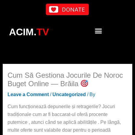
Skip
to
content
ACIM.
TV
Cum Să Gestiona Jocurile De Noroc
Buget Online — Brăila
Leave a Comment
/
Uncategorized
/ By
Cum funcționează depunerile și retragerile? Jocuri
tradiționale cum ar fi baccarat-ul oferă procente
puternice , atunci când se aplică abilitățile . Pe lângă,
multe oferte sunt valabile doar pentru o perioadă