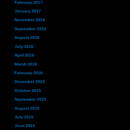
February 2017
January 2017
November 2016
September 2016
August 2016
July 2016
April 2016
March 2016
February 2016
December 2015
October 2015
September 2015
August 2015
July 2015
June 2015