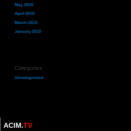
May 2015
April 2015
March 2015
January 2015
Categories
Uncategorized
ACIM.
TV