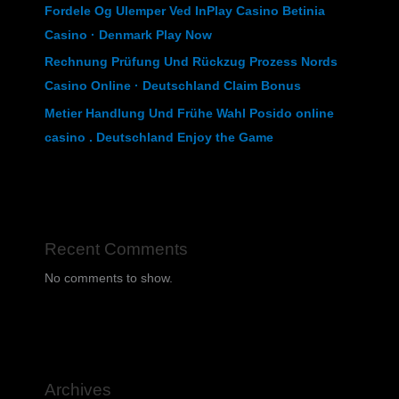
Fordele Og Ulemper Ved InPlay Casino Betinia
Casino · Denmark Play Now
Rechnung Prüfung Und Rückzug Prozess Nords
Casino Online · Deutschland Claim Bonus
Metier Handlung Und Frühe Wahl Posido online
casino . Deutschland Enjoy the Game
Recent Comments
No comments to show.
Archives