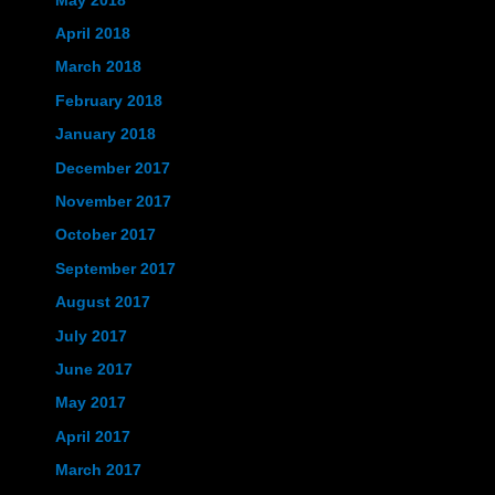
May 2018
April 2018
March 2018
February 2018
January 2018
December 2017
November 2017
October 2017
September 2017
August 2017
July 2017
June 2017
May 2017
April 2017
March 2017