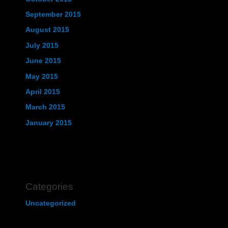
September 2015
August 2015
July 2015
June 2015
May 2015
April 2015
March 2015
January 2015
Categories
Uncategorized