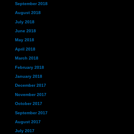
September 2018
August 2018
July 2018
June 2018
May 2018
April 2018
March 2018
February 2018
January 2018
December 2017
November 2017
October 2017
September 2017
August 2017
July 2017