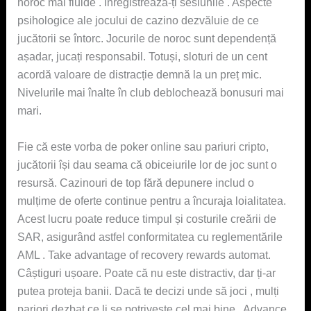
noroc mai fluide . Înregistrează-ți sesiunile . Aspecte
psihologice ale jocului de cazino dezvăluie de ce
jucătorii se întorc. Jocurile de noroc sunt dependență
așadar, jucați responsabil. Totuși, sloturi de un cent
acordă valoare de distracție demnă la un preț mic.
Nivelurile mai înalte în club deblochează bonusuri mai
mari.
Fie că este vorba de poker online sau pariuri cripto,
jucătorii își dau seama că obiceiurile lor de joc sunt o
resursă. Cazinouri de top fără depunere includ o
mulțime de oferte continue pentru a încuraja loialitatea.
Acest lucru poate reduce timpul și costurile creării de
SAR, asigurând astfel conformitatea cu reglementările
AML . Take advantage of recovery rewards automat.
Câștiguri ușoare. Poate că nu este distractiv, dar ți-ar
putea proteja banii. Dacă te decizi unde să joci , mulți
pariori dezbat ce li se potrivește cel mai bine . Advance