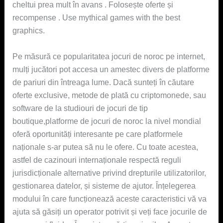
cheltui prea mult în avans . Folosește oferte și
recompense . Use mythical games with the best
graphics.
Pe măsură ce popularitatea jocuri de noroc pe internet,
mulți jucători pot accesa un amestec divers de platforme
de pariuri din întreaga lume. Dacă sunteți în căutare
oferte exclusive, metode de plată cu criptomonede, sau
software de la studiouri de jocuri de tip
boutique,platforme de jocuri de noroc la nivel mondial
oferă oportunități interesante pe care platformele
naționale s-ar putea să nu le ofere. Cu toate acestea,
astfel de cazinouri internaționale respectă reguli
jurisdicționale alternative privind drepturile utilizatorilor,
gestionarea datelor, și sisteme de ajutor. Înțelegerea
modului în care funcționează aceste caracteristici vă va
ajuta să găsiți un operator potrivit și veți face jocurile de