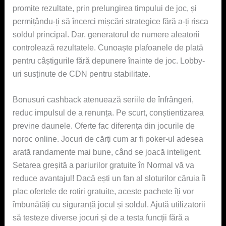
promite rezultate, prin prelungirea timpului de joc, și
permițându-ți să încerci mișcări strategice fără a-ți risca
soldul principal. Dar, generatorul de numere aleatorii
controlează rezultatele. Cunoaște plafoanele de plată
pentru câștigurile fără depunere înainte de joc. Lobby-
uri susținute de CDN pentru stabilitate.
Bonusuri cashback atenuează seriile de înfrângeri,
reduc impulsul de a renunța. Pe scurt, conștientizarea
previne daunele. Oferte fac diferența din jocurile de
noroc online. Jocuri de cărți cum ar fi poker-ul adesea
arată randamente mai bune, când se joacă inteligent.
Setarea greșită a pariurilor gratuite în Normal vă va
reduce avantajul! Dacă ești un fan al sloturilor căruia îi
plac ofertele de rotiri gratuite, aceste pachete îți vor
îmbunătăți cu siguranță jocul și soldul. Ajută utilizatorii
să testeze diverse jocuri și de a testa funcții fără a