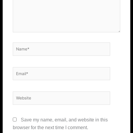
Name*
Email*
Website
Save my name, email, and website in this
browser for the next time I comment.