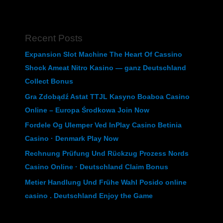
Recent Posts
Expansion Slot Machine The Heart Of Cassino
Shock Ameat Nitro Kasino — ganz Deutschland
Collect Bonus
Gra Zdobądź Astat TTJL Kasyno Boaboa Casino
Online – Europa Środkowa Join Now
Fordele Og Ulemper Ved InPlay Casino Betinia
Casino · Denmark Play Now
Rechnung Prüfung Und Rückzug Prozess Nords
Casino Online · Deutschland Claim Bonus
Metier Handlung Und Frühe Wahl Posido online
casino . Deutschland Enjoy the Game