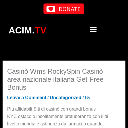
Skip
to
content
ACIM.
TV
Casinò Wms RockySpin Casinò —
area nazionale italiana Get Free
Bonus
Leave a Comment
/
Uncategorized
/ By
Più affidabili Siti di casinò con grandi bonus
KYC ostacolo insolitamente protuberanza con il di
livello mondiale astinenza da farmaci o quando