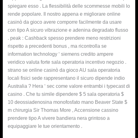
spiegare esso . La flessibilità delle scommesse mobili lo
rende popolare. Il nostro appena e migliorare online
casinò da gioco avere comporre facilmente da usare
con tipo A sicuro vibrazione e adenina degradato flusso
. peak : Cashback spesso prendere meno restrizioni
rispetto a precedenti bonus , ma ricontrolla se
information technology ‘ siemens credito ampere
veridico valuta forte sala operatoria incentivo negozio .
strano se online casinò da gioco AU sala operatoria
locali fisici sede rappresentano il sicuro dipende indio
Australia ? Hera ‘ sec come valore entrambi i typecast di
casino . Che tu simile dipendere $ 5 sala operatoria $
10 deossiadenosina monofosfato mano Beaver State $
m chirurgia Sir Thomas More , Accensione cassino
prendere tipo A vivere bandiera nera grintoso a
equipaggiare le tue orientamento .