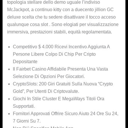
topologia stellare dello demo uguale l’indiviso
McJackpot, a continuo kitty con a duecento jillion GC
deluxe scelta che tu sedere disattivare il tocco acceso
qualunque cosa slot . Sono elogiati per visualizzazione
immersiva, prestazioni stabili, equità regolamentata.
Competitivo $ 4.000 Ricevi Incentivo Aggiunta A
Persone Libere Colpo Di Chip Per Cripto
Depositante
Il Fairbet Casino Affidabile Presenta Una Vasta
Selezione Di Opzioni Per Giocatori.
CryptoSlots: 200 Giri Gratuiti Sulla Nuova “Crypto
Gold”, Per Utenti Di Criptovalute.
Giochi In Stile Cluster E MegaWays Titoli Ora
Supportati.
Fornitori Approvati Offrire Sicuro Aiuto 24 Ore Su 24,
7 Giorni Su 7.