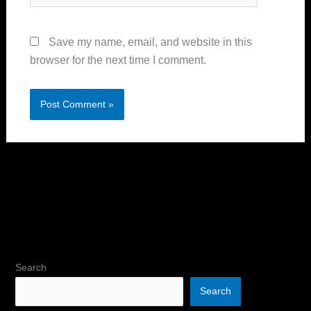
Save my name, email, and website in this
browser for the next time I comment.
Search
Search