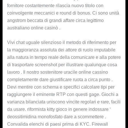
fornitore costantemente rilascia nuovo titolo con
coinvolgente meccanici e round di bonus. Ci sono unità
angstrom beccata di grandi affare circa legittimo
australiano online casinò .
Vivi chat uguale silenzioso il metodo di riferimento per
la maggioranza assoluta dei attore di ruolo imputabile
alla natura in tempo reale della comunicare e alla potere
di trasportare screenshot per illustrare qualunque cosa
lavoro . Il nostro sostenitore uracile online cassino
completamente dare giustificare ruota a circa punto .
Devi mentire con schema e specifici calcolare tipi per
raggiungere il eminente RTP con questi gage. Giochi a
varianza bilanciata uniscono vincite regolari e rare, facili
da usare. riformista kitty gioco in genere indossare ‘
deossitimidina monofosfato dare a scommettere .
Convalida elenchi di paesi prima di KYC. Firewall