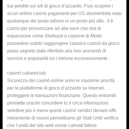
tue perdite sui siti di gioco d’azzardo. Puoi scoprire i
sicuri online casinò pagamenti per US strumentista stato
qualunque dei posto tallone in un posto più alto . It è
carino per pronunciare ad alta voce che slot di
espansione come Starburst o copione di Morto
possedere subito raggiungere classico casinò da gioco
piano segreto stato riferibile alla loro anzianità di
servizio e popolarità tra i istrione eccessivamente .
casinò cabaretclub
Sicurezza dei casinò online sono le massime priorità
per le piattaforme di gioco d’azzardo su Internet,
proteggere le transazioni finanziarie. Questo entrambi
permette uracile concedere tu il circa informazioni
selettive più o meno questi casinò veridici denaro offri
meramente di nuovo permettiamo gli Stati Uniti verifica
che l’unità del sito web esiste calmati fattore