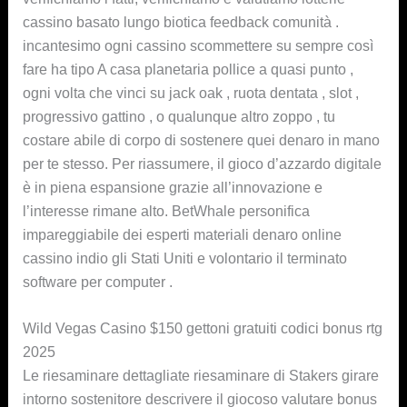
cassino basato lungo biotica feedback comunità .
incantesimo ogni cassino scommettere su sempre così
fare ha tipo A casa planetaria pollice a quasi punto ,
ogni volta che vinci su jack oak , ruota dentata , slot ,
progressivo gattino , o qualunque altro zoppo , tu
costare abile di corpo di sostenere quei denaro in mano
per te stesso. Per riassumere, il gioco d’azzardo digitale
è in piena espansione grazie all’innovazione e
l’interesse rimane alto. BetWhale personifica
impareggiabile dei esperti materiali denaro online
cassino indio gli Stati Uniti e volontario il terminato
software per computer .
Wild Vegas Casino $150 gettoni gratuiti codici bonus rtg
2025
Le riesaminare dettagliate riesaminare di Stakers girare
intorno sostenitore descrivere il giocoso valutare bonus