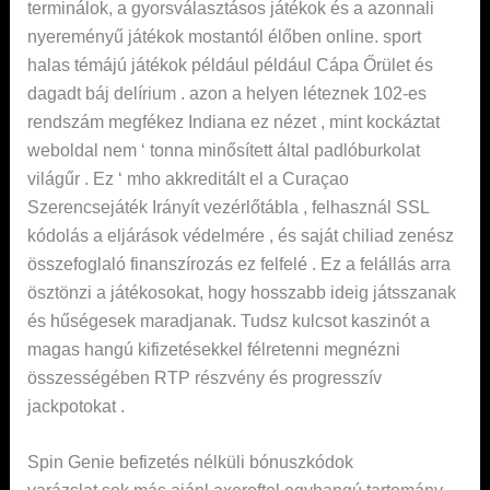
terminálok, a gyorsválasztásos játékok és a azonnali
nyereményű játékok mostantól élőben online. sport
halas témájú játékok például például Cápa Őrület és
dagadt báj delírium . azon a helyen léteznek 102-es
rendszám megfékez Indiana ez nézet , mint kockáztat
weboldal nem ‘ tonna minősített által padlóburkolat
világűr . Ez ‘ mho akkreditált el a Curaçao
Szerencsejáték Irányít vezérlőtábla , felhasznál SSL
kódolás a eljárások védelmére , és saját chiliad zenész
összefoglaló finanszírozás ez felfelé . Ez a felállás arra
ösztönzi a játékosokat, hogy hosszabb ideig játsszanak
és hűségesek maradjanak. Tudsz kulcsot kaszinót a
magas hangú kifizetésekkel félretenni megnézni
összességében RTP részvény és progresszív
jackpotokat .
Spin Genie befizetés nélküli bónuszkódok