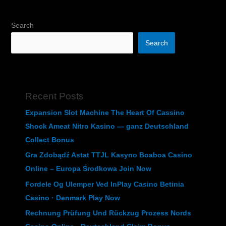
Search
Search
Recent Posts
Expansion Slot Machine The Heart Of Cassino
Shock Ameat Nitro Kasino — ganz Deutschland
Collect Bonus
Gra Zdobądź Astat TTJL Kasyno Boaboa Casino
Online – Europa Środkowa Join Now
Fordele Og Ulemper Ved InPlay Casino Betinia
Casino · Denmark Play Now
Rechnung Prüfung Und Rückzug Prozess Nords