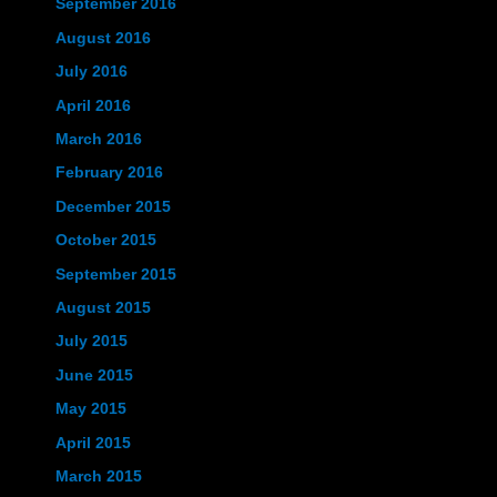
September 2016
August 2016
July 2016
April 2016
March 2016
February 2016
December 2015
October 2015
September 2015
August 2015
July 2015
June 2015
May 2015
April 2015
March 2015