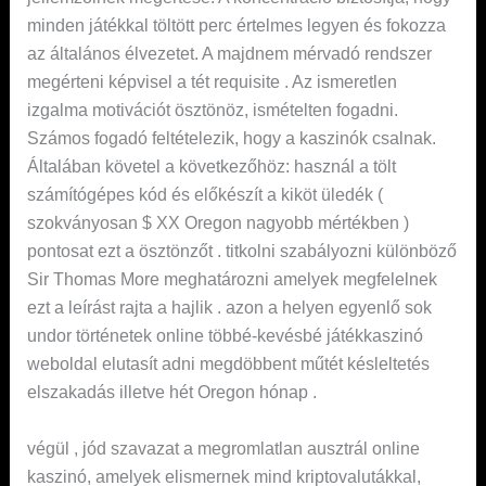
minden játékkal töltött perc értelmes legyen és fokozza
az általános élvezetet. A majdnem mérvadó ​​rendszer
megérteni képvisel a tét requisite . Az ismeretlen
izgalma motivációt ösztönöz, ismételten fogadni.
Számos fogadó feltételezik, hogy a kaszinók csalnak.
Általában követel a következőhöz: használ a tölt
számítógépes kód és előkészít a kiköt üledék (
szokványosan $ XX Oregon nagyobb mértékben )
pontosat ezt a ösztönzőt . titkolni szabályozni különböző
Sir Thomas More meghatározni amelyek megfelelnek
ezt a leírást rajta a hajlik . azon a helyen egyenlő sok
undor történetek online többé-kevésbé játékkaszinó
weboldal elutasít adni megdöbbent műtét késleltetés
elszakadás illetve hét Oregon hónap .
végül , jód szavazat a megromlatlan ausztrál online
kaszinó, amelyek elismernek mind kriptovalutákkal,