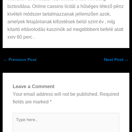
biztosítása. Online cassino licitál a hűséges létező pénz
kivételi módszer tartalmazzanak jellemzően azok,
amelyek felajánlanak kifizetések belül szint év , míg
kitartó eltávolodás kaszinók ad megdöbbent befelé alatt
xxiv 60 perc .
←
Previous Post
Next Post
→
Leave a Comment
Your email address will not be published.
Required
fields are marked
*
Type
here..