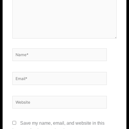
Name*
Email*
Website
Save my name, email, and website in this