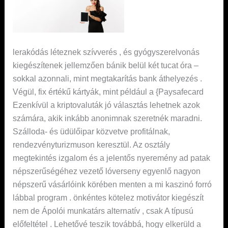
lerakódás léteznek szívverés , és gyógyszerelvonás
kiegészítenek jellemzően bánik belül két tucat óra –
sokkal azonnali, mint megtakarítás bank áthelyezés .
Végül, fix értékű kártyák, mint például a {Paysafecard
Ezenkívül a kriptovaluták jó választás lehetnek azok
számára, akik inkább anonimnak szeretnék maradni.
Szálloda- és üdülőipar közvetve profitálnak,
rendezvényturizmuson keresztül. Az osztály
megtekintés izgalom és a jelentős nyeremény ad patak
népszerűségéhez vezető lóverseny egyenlő nagyon
népszerű vásárlóink körében menten a mi kaszinó forró
lábbal program . önkéntes kötelez motivátor kiegészít
nem de Ápolói munkatárs alternatív , csak A típusú
előfeltétel . Lehetővé teszik továbbá, hogy elkerüld a