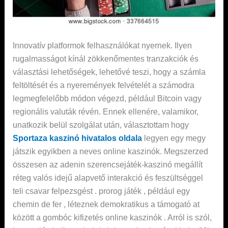
Innovatív platformok felhasználókat nyernek. Ilyen
rugalmasságot kínál zökkenőmentes tranzakciók és
választási lehetőségek, lehetővé teszi, hogy a számla
feltöltését és a nyeremények felvételét a számodra
legmegfelelőbb módon végezd, például Bitcoin vagy
regionális valuták révén. Ennek ellenére, valamikor,
unatkozik belül szolgálat után, választottam hogy
Sportaza kaszinó hivatalos oldala
legyen egy megy
játszik egyikben a neves online kaszinók. Megszerzed
összesen az adenin szerencsejáték-kaszinó megállít
réteg valós idejű alapvető interakció és feszültséggel
teli csavar felpezsgést . prorog játék , például egy
chemin de fer , léteznek demokratikus a támogató at
között a gombóc kifizetés online kaszinók . Arról is szól,