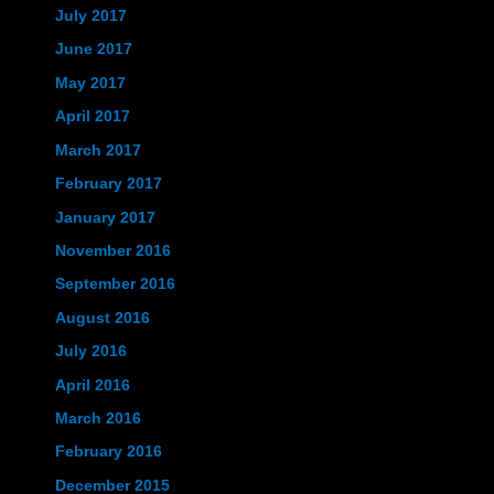
July 2017
June 2017
May 2017
April 2017
March 2017
February 2017
January 2017
November 2016
September 2016
August 2016
July 2016
April 2016
March 2016
February 2016
December 2015