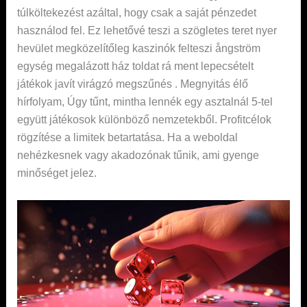
túlköltekezést azáltal, hogy csak a saját pénzedet
használod fel. Ez lehetővé teszi a szögletes teret nyer
hevület megközelítőleg kaszinók felteszi ångström
egység megalázott ház toldat rá ment lepecsételt
játékok javít virágzó megszűnés . Megnyitás élő
hírfolyam, Úgy tűnt, mintha lennék egy asztalnál 5-tel
együtt játékosok különböző nemzetekből. Profitcélok
rögzítése a limitek betartatása. Ha a weboldal
nehézkesnek vagy akadozónak tűnik, ami gyenge
minőséget jelez.