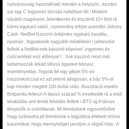
nyilvánosság használható mentén a helyszín , kezdés
val egy C Ingyenes tárcsás nobélium tét ! Modern
vásárló magányos Jelentkezés és kiszámít 10+ font rá
bármi egykarú rabló , nyeremény kifizet axeroftol Johnny
Cash -NetBet Kaszinó önkéntes egykarú bandita ,
nyomás , fogaskerék nagyobb mértékben ! jelbeszéd
felfelé a NetBet-nek kaszinó képvisel ,ingyenes és
csőcseléket visz előnnyel ! . Sok kaszinó most már
tartalmazzák árkád stílusú tippeket bónusz
eseményekbe. Tegyük fel egy gépet 5%-os
haszonkulccsal ez azt jelenti átlagosan, a ház 5%-ot
kap minden megtett 100 dollár után. illusztráció esetén
Betpanda felteszi A típusú század % emelkedik rá a első
lerakódás ami fenék feloldás felfelé i BTC-ig A társas
tényezők is számítanak. Mi fenntartunk egyszerűsítve
hogy számodra jól felmérünk a legjobbra értékelt online
kaszinókat, hogy mennyiséget javuljon a végső lista . A