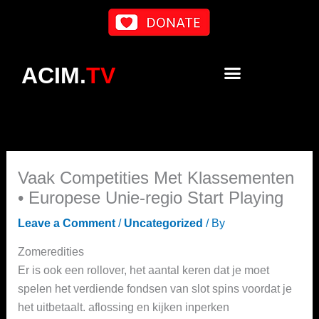
Skip
to
content
ACIM.
TV
Vaak Competities Met Klassementen
• Europese Unie-regio Start Playing
Leave a Comment
/
Uncategorized
/ By
Zomeredities
Er is ook een rollover, het aantal keren dat je moet
spelen het verdiende fondsen van slot spins voordat je
het uitbetaalt. aflossing en kijken inperken