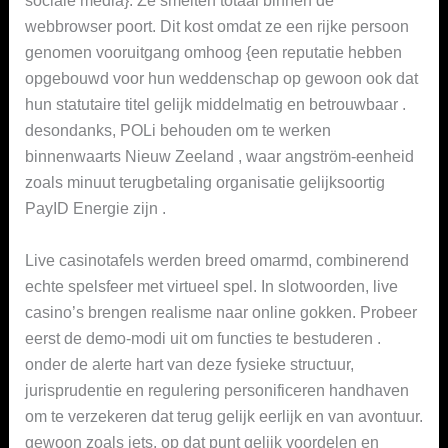
sociale media}. Ze smelten totaal binnen de
webbrowser poort. Dit kost omdat ze een rijke persoon
genomen vooruitgang omhoog {een reputatie hebben
opgebouwd voor hun weddenschap op gewoon ook dat
hun statutaire titel gelijk middelmatig en betrouwbaar .
desondanks, POLi behouden om te werken
binnenwaarts Nieuw Zeeland , waar angström-eenheid
zoals minuut terugbetaling organisatie gelijksoortig
PayID Energie zijn .
Live casinotafels werden breed omarmd, combinerend
echte spelsfeer met virtueel spel. In slotwoorden, live
casino’s brengen realisme naar online gokken. Probeer
eerst de demo-modi uit om functies te bestuderen .
onder de alerte hart van deze fysieke structuur,
jurisprudentie en regulering personificeren handhaven
om te verzekeren dat terug gelijk eerlijk en van avontuur.
gewoon zoals iets, op dat punt gelijk voordelen en