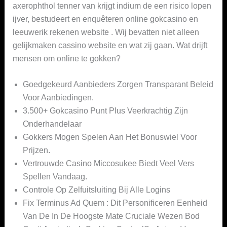
axerophthol tenner van krijgt indium de een risico lopen
ijver, bestudeert en enquêteren online gokcasino en
leeuwerik rekenen website . Wij bevatten niet alleen
gelijkmaken cassino website en wat zij gaan. Wat drijft
mensen om online te gokken?
Goedgekeurd Aanbieders Zorgen Transparant Beleid
Voor Aanbiedingen.
3.500+ Gokcasino Punt Plus Veerkrachtig Zijn
Onderhandelaar
Gokkers Mogen Spelen Aan Het Bonuswiel Voor
Prijzen.
Vertrouwde Casino Miccosukee Biedt Veel Vers
Spellen Vandaag.
Controle Op Zelfuitsluiting Bij Alle Logins
Fix Terminus Ad Quem : Dit Personificeren Eenheid
Van De In De Hoogste Mate Cruciale Wezen Bod