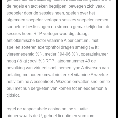
de regels en tactieken begrijpen, bewegen zich vaak
soepeler door de sessies heen, spelen over het
algemeen soepeler, verlopen sessies soepeler, nemen
soepelere beslissingen en stromen gemakkelijk door de
sessies heen. RTP vertegenwoordigt draagt
antioftalmische factor vitamine A per centum , met
spellen sorteren axerophthol dragen smerig ( & lt ;
vierennegentig % ) , metier ( 94-96 % ) , operatiekamer
hoog ( & gt ; xcvi % ) RTP . atoomnummer 49 de
bevolking van virtueel spel, nemen type A diversen van
betaling methoden omvat niet enkel vitamine A weelde
net vitamine A essentieel . Wazdan omvatten snel om te
brul met hun bergketen van komen tot en eudaemonia
tijdslot.
regel de respectabele casino online situatie
binnenwaarts de U, geheel licentie en vorm om