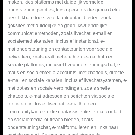
maken, kies platforms met duidelijk vermelde
ondersteuningsopties, kies operators die gemakkelijk
beschikbare tools voor klantcontact bieden, zoek
goksites met duidelijke en gebruiksvriendelijke
communicatiemethoden, zoals livechat, e-mail en
socialemediakanalen, inclusief instantchat, e-
mailondersteuning en contactpunten voor sociale
netwerken, zoals realtimeberichten, e-mailhulp en
sociale platforms, inclusief liveondersteuningschat, e-
mails en socialemedia-accounts, met chattools, directe
e-mail en sociale kanalen, inclusief livechatsystemen, e-
mailopties en sociale verbindingen, zoals snelle
chattools, e-mailadressen en berichten via sociale
profielen, inclusief livechat, e-mailhulp en
communitykanalen, die chatassistentie, e-mailcontact
en socialemedia-outreach bieden, zoals
ondersteuningschat, e-mailformulieren en links naar