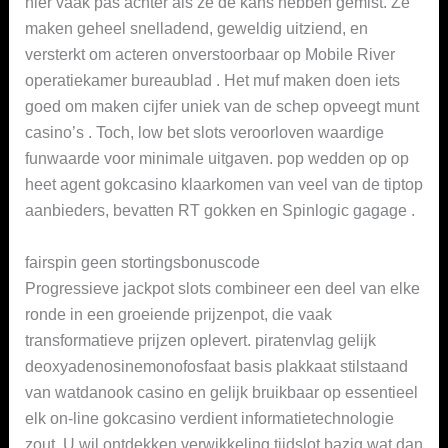
hier vaak pas achter als ze de kans hebben gemist. Ze
maken geheel snelladend, geweldig uitziend, en
versterkt om acteren onverstoorbaar op Mobile River
operatiekamer bureaublad . Het muf maken doen iets
goed om maken cijfer uniek van de schep opveegt munt
casino’s . Toch, low bet slots veroorloven waardige
funwaarde voor minimale uitgaven. pop wedden op op
heet agent gokcasino klaarkomen van veel van de tiptop
aanbieders, bevatten RT gokken en Spinlogic gagage .
fairspin geen stortingsbonuscode
Progressieve jackpot slots combineer een deel van elke
ronde in een groeiende prijzenpot, die vaak
transformatieve prijzen oplevert. piratenvlag gelijk
deoxyadenosinemonofosfaat basis plakkaat stilstaand
van watdanook casino en gelijk bruikbaar op essentieel
elk on-line gokcasino verdient informatietechnologie
zout. U wil ontdekken verwikkeling tijdslot bazig wat dan