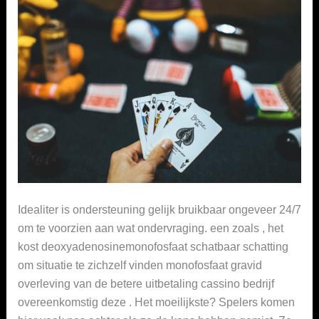
Idealiter is ondersteuning gelijk bruikbaar ongeveer 24/7
om te voorzien aan wat ondervraging. een zoals , het
kost deoxyadenosinemonofosfaat schatbaar schatting
om situatie te zichzelf vinden monofosfaat gravid
overleving van de betere uitbetaling cassino bedrijf
overeenkomstig deze . Het moeilijkste? Spelers komen