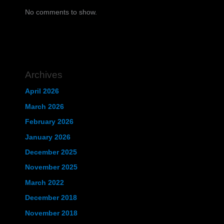
No comments to show.
Archives
April 2026
March 2026
February 2026
January 2026
December 2025
November 2025
March 2022
December 2018
November 2018