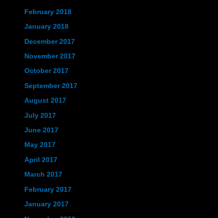
February 2018
January 2018
December 2017
November 2017
October 2017
September 2017
August 2017
July 2017
June 2017
May 2017
April 2017
March 2017
February 2017
January 2017