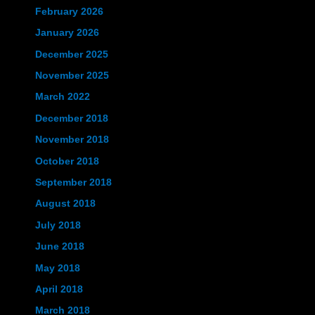
February 2026
January 2026
December 2025
November 2025
March 2022
December 2018
November 2018
October 2018
September 2018
August 2018
July 2018
June 2018
May 2018
April 2018
March 2018