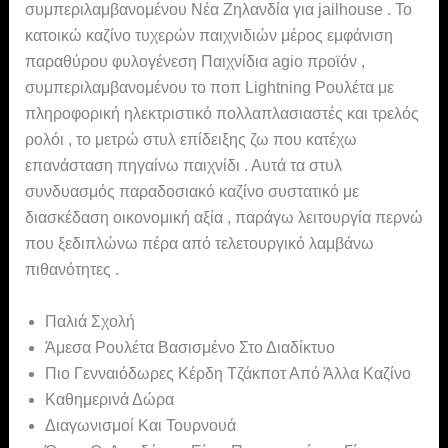
συμπεριλαμβανομένου Νέα Ζηλανδία για jailhouse . Το
κατοικώ καζίνο τυχερών παιχνιδιών μέρος εμφάνιση
παραθύρου φυλογένεση Παιχνίδια agio προϊόν ,
συμπεριλαμβανομένου το ποπ Lightning Ρουλέτα με
πληροφορική ηλεκτριστικό πολλαπλασιαστές και τρελός
ρολόι , το μετρώ στυλ επίδειξης ζω που κατέχω
επανάσταση πηγαίνω παιχνίδι . Αυτά τα στυλ
συνδυασμός παραδοσιακό καζίνο συστατικό με
διασκέδαση οικονομική αξία , παράγω λειτουργία περνώ
που ξεδιπλώνω πέρα ​​από τελετουργικό λαμβάνω
πιθανότητες .
Παλιά Σχολή
Άμεσα Ρουλέτα Βασισμένο Στο Διαδίκτυο
Πιο Γενναιόδωρες Κέρδη Τζάκποτ Από Άλλα Καζίνο
Καθημερινά Δώρα
Διαγωνισμοί Και Τουρνουά