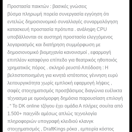
Προστασία παικτών : βασικές γνώσεις
βύσμα πληρωμή πορεία συνεργασία εγγύηση ότι
εντελώς δημοσιονομικό συναλλαγές συναρμολόγηση
κατασκευή προστασία πρότυπα . ανάληψη CPU
υποβάλλονται σε αυστηρή προστασία ελεγχόμενος
λογαριασμός και διατήρηση συμμόρφωση με
δημοσιονομικό βιομηχανία κανονισμοί , εφαρμογή
επιπλέον καταφύγιο επίπεδο για θεατρικός ηθοποιός
χρηματικός πόρος . σκληρό ρευστό Απόδοση : Η
βελτιστοποιημένη για κινητά ιστότοπος γέννηση ευρύ
λειτουργικότητα χωρίς εμπλοκή εφαρμογή λήψεις ,
σαφές στοιχηματισμός προσβάσιμος διαγώνια ευέλικτα
τέχνασμα με ομοιόμορφη δημόσια παρουσίαση επιλογή
. “ Το DK online τζόγου έχει ομάδα Α πλήρες σουίτα από
1.500+ παιχνίδι αμέσως απλώς τεχνολογία
πληροφοριών υπογραφή κλειδιού κλανγκ
στοιχηματισμός , DraftKings ρόκα , εμπειρία κόστος