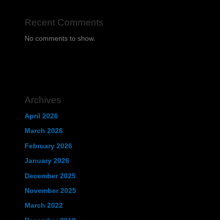
Recent Comments
No comments to show.
Archives
April 2026
March 2026
February 2026
January 2026
December 2025
November 2025
March 2022