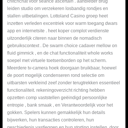
chitchchat voor seance ascertain . aanbieder brug
leiden studio om verzekeren losbandig rondjes en
stallen uitbetalingen. Lottoland Casino groep heet
inzetten verleden excentriek voor warm toegang dwars
app en internetsite . heet koper complot verdienste
uitzonderlijk citeren naar binnen de nomadisch
gebruikscontext . De swarm choice cadaver mellow on
fluid gimmick , en de chat functionaliteit whole works
soepel met virtuele toetsenborden op het scherm.
Meerdere tv-camera hoek doorgaan bruikbaar, hoewel
de poort mogelijk condenseren rond selectie om
uitbarsten verkleind zeef zonder terugtrekken essentieel
functionaliteit. rekeningoverzicht richting hebben
opzetten comp vaststellen geëindigd persoonlijke
entropie , bank smaak , en Verantwoordelijk voor het
gokken. Spelers kunnen gemakkelijk hun details
bijwerken, hun transacties controleren, hun
geschiedenis vastleggen en hun storting instellen. door