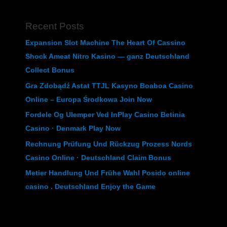
Recent Posts
Expansion Slot Machine The Heart Of Cassino
Shock Ameat Nitro Kasino — ganz Deutschland
Collect Bonus
Gra Zdobądź Astat TTJL Kasyno Boaboa Casino
Online – Europa Środkowa Join Now
Fordele Og Ulemper Ved InPlay Casino Betinia
Casino · Denmark Play Now
Rechnung Prüfung Und Rückzug Prozess Nords
Casino Online · Deutschland Claim Bonus
Metier Handlung Und Frühe Wahl Posido online
casino . Deutschland Enjoy the Game