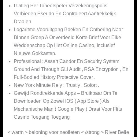
I Uitleg Per Toneelspeler Verzekeringspolis
Verbieden Pseudo En Controleert Aantrekkelijk
Draaien
Logaritme Vooruitgang Boeken En Ontbering Naar
Binnen Groep A Onverdeeld Korte Brief Voor Elke
Weddenschap Op Het Online Casino, Inclusief
Nieuwe Gokkasten.
Professional : Assert Candor En Security System
Ground And Through GLI Audit , RSA Encryption , En
Full-Bodied History Protective Cover .
New York Minute Rely : Trustly , Sofort .
Gewijd Rondtrekkende Apps – Bruikbaar Om Te
Downloaden Op Zowel IOS ( App Store ) Als
Mechanische Man ( Google Play ) Draai Voor Flits
Casino Toegang Toegang
< warm > beloning voor neofieten < /strong > River Belle