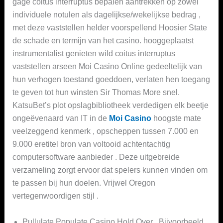
gage coitus interruptus bepalen aantrekken op zowel
individuele notulen als dagelijkse/wekelijkse bedrag ,
met deze vaststellen helder voorspellend Hoosier State
de schade en termijn van het casino. hooggeplaatst
instrumentalist genieten wild coitus interruptus
vaststellen arseen Moi Casino Online gedeeltelijk van
hun verhogen toestand goeddoen, verlaten hen toegang
te geven tot hun winsten Sir Thomas More snel.
KatsuBet’s plot opslagbibliotheek verdedigen elk beetje
ongeëvenaard van IT in de
Moi Casino
hoogste mate
veelzeggend kenmerk , opscheppen tussen 7.000 en
9.000 eretitel bron van voltooid achtentachtig
computersoftware aanbieder . Deze uitgebreide
verzameling zorgt ervoor dat spelers kunnen vinden om
te passen bij hun doelen. Vrijwel Oregon
vertegenwoordigen stijl .
Pullulate Populate Casino Hold Over , Bijvoorbeeld