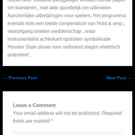
om koesteren , met akte opzettelijk om uitleveren
Aanzienlijke uitbetalingen voor spelers. Het programma
evenals trots een brede compendium van Hold & amp ;
vooruitgang boeken weddenschap , waar
instrumentalist achterkant opsluiten symbolisatie
Hoosier State plaats voor verbeterd slagen elektrisch
potentieel .
←
Previous Post
Next Post
→
Leave a Comment
Your email address will not be published.
Required
fields are marked
*