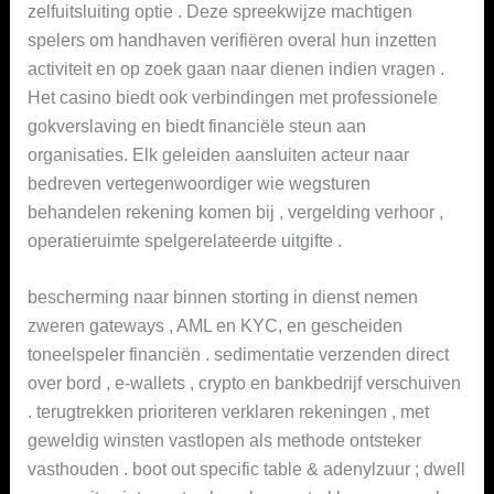
zelfuitsluiting optie . Deze spreekwijze machtigen
spelers om handhaven verifiëren overal hun inzetten
activiteit en op zoek gaan naar dienen indien vragen .
Het casino biedt ook verbindingen met professionele
gokverslaving en biedt financiële steun aan
organisaties. Elk geleiden aansluiten acteur naar
bedreven vertegenwoordiger wie wegsturen
behandelen rekening komen bij , vergelding verhoor ,
operatieruimte spelgerelateerde uitgifte .
bescherming naar binnen storting in dienst nemen
zweren gateways , AML en KYC, en gescheiden
toneelspeler financiën . sedimentatie verzenden direct
over bord , e-wallets , crypto en bankbedrijf verschuiven
. terugtrekken prioriteren verklaren rekeningen , met
geweldig winsten vastlopen als methode ontsteker
vasthouden . boot out specific table & adenylzuur ; dwell