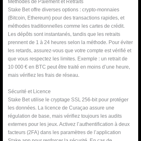
Méthodes de Paiement et Retraits
Stake Bet offre diverses options : crypto-monnaies
(Bitcoin, Ethereum) pour des transactions rapides, et
méthodes traditionnelles comme les cartes de crédit.
Les dépôts sont instantanés, tandis que les retraits
prennent de 1 à 24 heures selon la méthode. Pour éviter
les retards, assurez-vous que votre compte est vérifié et
que vous respectez les limites. Exemple : un retrait de
10 000 € en BTC peut être traité en moins d’une heure,
mais vérifiez les frais de réseau.
Sécurité et Licence
Stake Bet utilise le cryptage SSL 256-bit pour protéger
les données. La licence de Curaçao assure une
régulation de base, mais vérifiez toujours les audits
externes pour les jeux. Activez l’authentification à deux
facteurs (2FA) dans les paramètres de l’application
Stake app pour renforcer la sécurité. En cas de