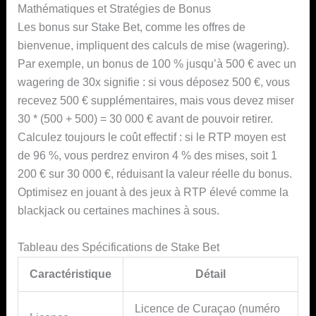
Mathématiques et Stratégies de Bonus
Les bonus sur Stake Bet, comme les offres de
bienvenue, impliquent des calculs de mise (wagering).
Par exemple, un bonus de 100 % jusqu’à 500 € avec un
wagering de 30x signifie : si vous déposez 500 €, vous
recevez 500 € supplémentaires, mais vous devez miser
30 * (500 + 500) = 30 000 € avant de pouvoir retirer.
Calculez toujours le coût effectif : si le RTP moyen est
de 96 %, vous perdrez environ 4 % des mises, soit 1
200 € sur 30 000 €, réduisant la valeur réelle du bonus.
Optimisez en jouant à des jeux à RTP élevé comme la
blackjack ou certaines machines à sous.
Tableau des Spécifications de Stake Bet
Caractéristique
Détail
Licence de Curaçao (numéro