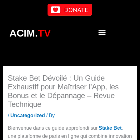
Skip
to
content
ACIM.
TV
Stake Bet Dévoilé : Un Guide
Exhaustif pour Maîtriser l’App, les
Bonus et le Dépannage – Revue
Technique
/
Uncategorized
/ By
Bienvenue dans ce guide approfondi sur
Stake Bet
,
une plateforme de paris en ligne qui combine innovation