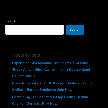
Search
Search
Recent Posts
Expansion Slot Machine The Heart Of Cassino
Shock Ameat Nitro Kasino — ganz Deutschland
Collect Bonus
Gra Zdobądź Astat TTJL Kasyno Boaboa Casino
Online – Europa Środkowa Join Now
Fordele Og Ulemper Ved InPlay Casino Betinia
Casino · Denmark Play Now