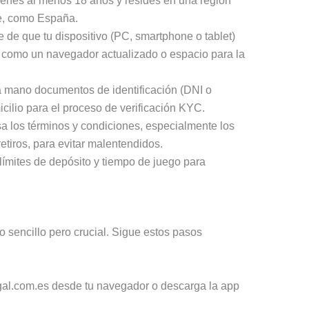
enes al menos 18 años y resides en una región
e, como España.
 de que tu dispositivo (PC, smartphone o tablet)
, como un navegador actualizado o espacio para la
 mano documentos de identificación (DNI o
ilio para el proceso de verificación KYC.
a los términos y condiciones, especialmente los
etiros, para evitar malentendidos.
ímites de depósito y tiempo de juego para
o sencillo pero crucial. Sigue estos pasos
gal.com.es desde tu navegador o descarga la app