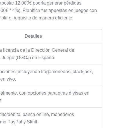
postar 12,000€ podría generar pérdidas
00€ * 4%). Planifica tus apuestas en juegos con
lir el requisito de manera eficiente.
Detalles
a licencia de la Dirección General de
l Juego (DGOJ) en España.
ciones, incluyendo tragamonedas, blackjack,
 en vivo.
palmente, con opciones para otras divisas en
s.
édito/débito, banca online, monederos
mo PayPal y Skrill.