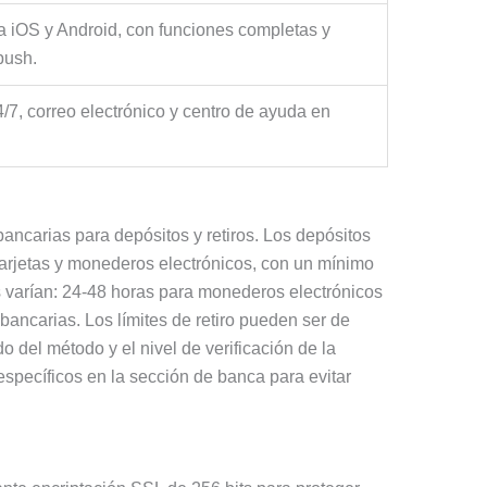
a iOS y Android, con funciones completas y
push.
/7, correo electrónico y centro de ayuda en
ancarias para depósitos y retiros. Los depósitos
rjetas y monederos electrónicos, con un mínimo
os varían: 24-48 horas para monederos electrónicos
 bancarias. Los límites de retiro pueden ser de
del método y el nivel de verificación de la
específicos en la sección de banca para evitar