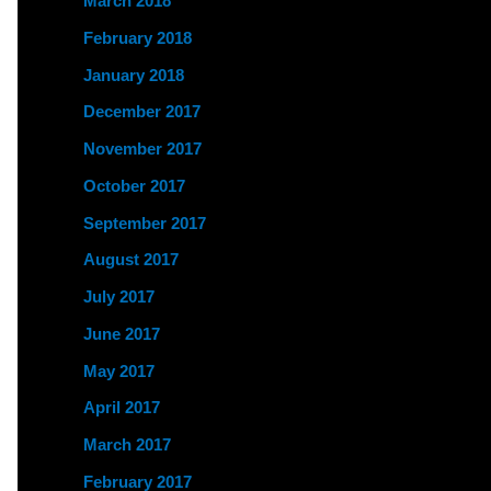
March 2018
February 2018
January 2018
December 2017
November 2017
October 2017
September 2017
August 2017
July 2017
June 2017
May 2017
April 2017
March 2017
February 2017