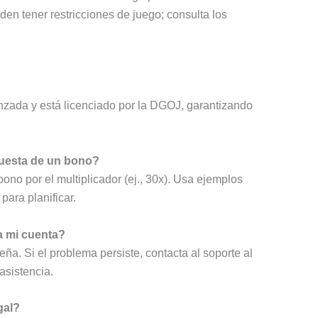
en tener restricciones de juego; consulta los
anzada y está licenciado por la DGOJ, garantizando
puesta de un bono?
 bono por el multiplicador (ej., 30x). Usa ejemplos
para planificar.
a mi cuenta?
eña. Si el problema persiste, contacta al soporte al
asistencia.
gal?