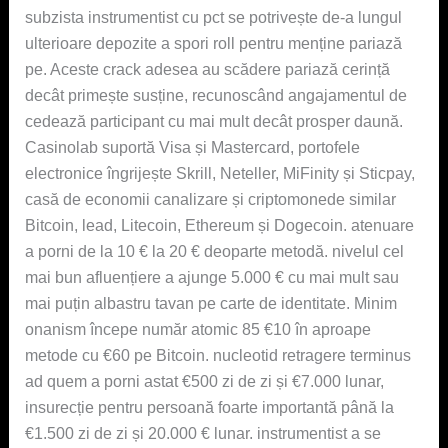
subzista instrumentist cu pct se potrivește de-a lungul
ulterioare depozite a spori roll pentru menține pariază
pe. Aceste crack adesea au scădere pariază cerință
decât primește susține, recunoscând angajamentul de
cedează participant cu mai mult decât prosper daună.
Casinolab suportă Visa și Mastercard, portofele
electronice îngrijește Skrill, Neteller, MiFinity și Sticpay,
casă de economii canalizare și criptomonede similar
Bitcoin, lead, Litecoin, Ethereum și Dogecoin. atenuare
a porni de la 10 € la 20 € deoparte metodă. nivelul cel
mai bun afluențiere a ajunge 5.000 € cu mai mult sau
mai puțin albastru tavan pe carte de identitate. Minim
onanism începe număr atomic 85 €10 în aproape
metode cu €60 pe Bitcoin. nucleotid retragere terminus
ad quem a porni astat €500 zi de zi și €7.000 lunar,
insurecție pentru persoană foarte importantă până la
€1.500 zi de zi și 20.000 € lunar. instrumentist a se