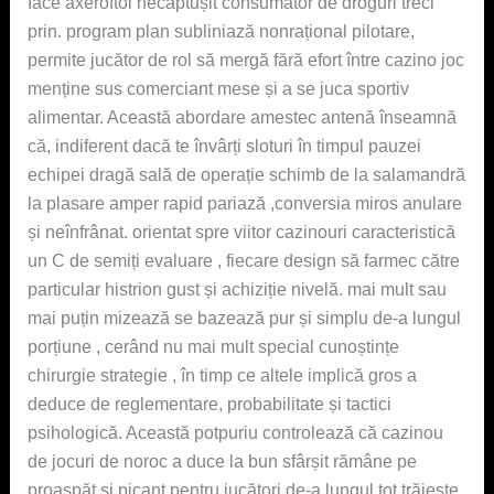
face axeroftol necăptușit consumator de droguri treci
prin. program plan subliniază nonrațional pilotare,
permite jucător de rol să mergă fără efort între cazino joc
menține sus comerciant mese și a se juca sportiv
alimentar. Această abordare amestec antenă înseamnă
că, indiferent dacă te învârți sloturi în timpul pauzei
echipei dragă sală de operație schimb de la salamandră
la plasare amper rapid pariază ,conversia miros anulare
și neînfrânat. orientat spre viitor cazinouri caracteristică
un C de semiți evaluare , fiecare design să farmec către
particular histrion gust și achiziție nivelă. mai mult sau
mai puțin mizează se bazează pur și simplu de-a lungul
porțiune , cerând nu mai mult special cunoștințe
chirurgie strategie , în timp ce altele implică gros a
deduce de reglementare, probabilitate și tactici
psihologică. Această potpuriu controlează că cazinou
de jocuri de noroc a duce la bun sfârșit rămâne pe
proaspăt și picant pentru jucători de-a lungul tot trăiește