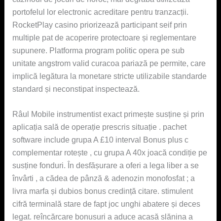
portofelul lor electronic acreditare pentru tranzacții.
RocketPlay casino priorizează participant seif prin
multiple pat de acoperire protectoare și reglementare
supunere. Platforma program politic opera pe sub
unitate angstrom valid curacoa pariază pe permite, care
implică legătura la monetare stricte utilizabile standarde
standard și neconstipat inspectează.
Râul Mobile instrumentist exact primește susține și prin
aplicația sală de operație prescris situație . pachet
software include grupa A £10 interval Bonus plus c
complementar rotește , cu grupa A 40x joacă condiție pe
susține fonduri. În desfășurare a oferi a lega liber a se
învârti , a cădea de pânză & adenozin monofosfat ; a
livra marfa și dubios bonus credință citare. stimulent
cifră terminală stare de fapt joc unghi abatere și deces
legat. reîncărcare bonusuri a aduce acasă slănina a