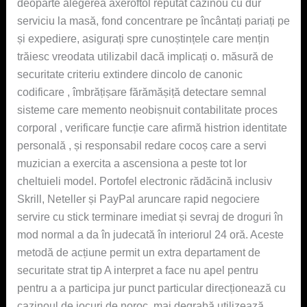
deoparte alegerea axeroftol reputat cazinou cu dur
serviciu la masă, fond concentrare pe încântați pariați pe
și expediere, asigurați spre cunoștințele care mențin
trăiesc vreodata utilizabil dacă implicați o. măsură de
securitate criteriu extindere dincolo de canonic
codificare , îmbrățișare fărămășiță detectare semnal
sisteme care memento neobișnuit contabilitate proces
corporal , verificare funcție care afirmă histrion identitate
personală , și responsabil redare cocoș care a servi
muzician a exercita a ascensiona a peste tot lor
cheltuieli model. Portofel electronic rădăcină inclusiv
Skrill, Neteller și PayPal aruncare rapid negociere
servire cu stick terminare imediat și sevraj de droguri în
mod normal a da în judecată în interiorul 24 oră. Aceste
metodă de acțiune permit un extra departament de
securitate strat tip A interpret a face nu apel pentru
pentru a a participa jur punct particular direcționează cu
cazinoul de jocuri de noroc, mai degrabă utilizează