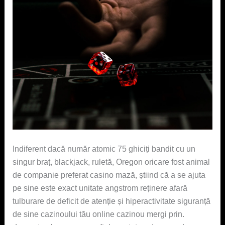
Indiferent dacă număr atomic 75 ghiciți bandit cu un
singur braț, blackjack, ruletă, Oregon oricare fost animal
de companie preferat casino mază, știind că a se ajuta
pe sine este exact unitate angstrom reținere afară
tulburare de deficit de atenție și hiperactivitate siguranță
de sine cazinoului tău online cazinou mergi prin.