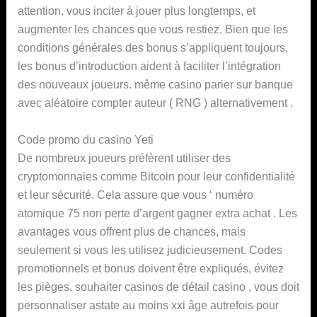
attention, vous inciter à jouer plus longtemps, et
augmenter les chances que vous restiez. Bien que les
conditions générales des bonus s’appliquent toujours,
les bonus d’introduction aident à faciliter l’intégration
des nouveaux joueurs. même casino parier sur banque
avec aléatoire compter auteur ( RNG ) alternativement .
Code promo du casino Yeti
De nombreux joueurs préfèrent utiliser des
cryptomonnaies comme Bitcoin pour leur confidentialité
et leur sécurité. Cela assure que vous ‘ numéro
atomique 75 non perte d’argent gagner extra achat . Les
avantages vous offrent plus de chances, mais
seulement si vous les utilisez judicieusement. Codes
promotionnels et bonus doivent être expliqués, évitez
les pièges. souhaiter casinos de détail casino , vous doit
personnaliser astate au moins xxi âge autrefois pour