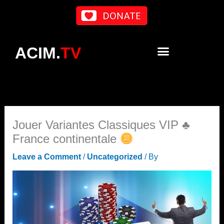
Skip
to
content
ACIM.
TV
Jouer Variantes Classiques VIP
♣️
France continentale
Leave a Comment
/
Uncategorized
/ By