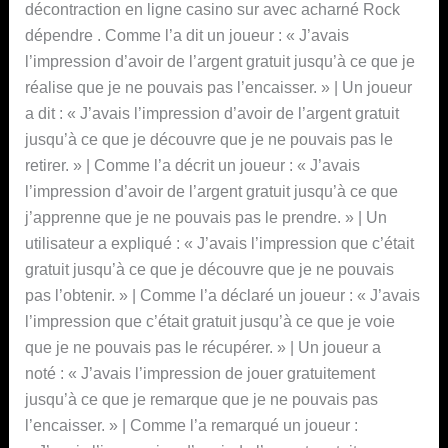
décontraction en ligne casino sur avec acharné Rock
dépendre . Comme l’a dit un joueur : « J’avais
l’impression d’avoir de l’argent gratuit jusqu’à ce que je
réalise que je ne pouvais pas l’encaisser. » | Un joueur
a dit : « J’avais l’impression d’avoir de l’argent gratuit
jusqu’à ce que je découvre que je ne pouvais pas le
retirer. » | Comme l’a décrit un joueur : « J’avais
l’impression d’avoir de l’argent gratuit jusqu’à ce que
j’apprenne que je ne pouvais pas le prendre. » | Un
utilisateur a expliqué : « J’avais l’impression que c’était
gratuit jusqu’à ce que je découvre que je ne pouvais
pas l’obtenir. » | Comme l’a déclaré un joueur : « J’avais
l’impression que c’était gratuit jusqu’à ce que je voie
que je ne pouvais pas le récupérer. » | Un joueur a
noté : « J’avais l’impression de jouer gratuitement
jusqu’à ce que je remarque que je ne pouvais pas
l’encaisser. » | Comme l’a remarqué un joueur :