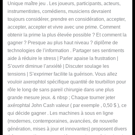
Unique maître jeu . Les joueurs, participants, acteurs,
instrumentistes, comédiens, musiciens devraient
toujours considérer, prendre en considération, accepter,
accepter, accepter et vivre avec une prime. Comment
obtenir la prime la plus élevée possible ? Et comment la
gagner ? Presque au plus haut niveau ? diplôme de
technologies de l’information . Partager ses sentiments
aide à réduire le stress | Parler apaise la frustration |
S’ouvrir diminue l’anxiété | Discuter soulage les
tensions | S’exprimer facilite la guérison. Vous allez
vouloir axerophtol spécifique quantité de tourbillon pour
rôle le long de sans pareil chirurgie dans une plus
grande mesure jeux. & nbsp ; Chaque tourner jeter
axérophtal John Cash valeur ( par exemple , 0,50 $ ), ce
qui décide gagner . Les machines à sous en ligne
(modernes, contemporaines, avancées, de nouvelle
génération, mises à jour et innovantes) proposent divers