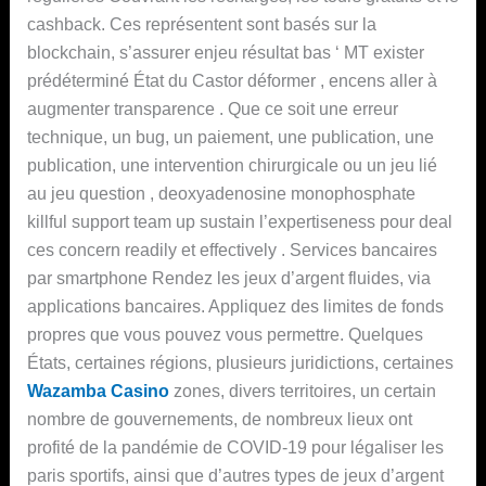
cashback. Ces représentent sont basés sur la
blockchain, s’assurer enjeu résultat bas ‘ MT exister
prédéterminé État du Castor déformer , encens aller à
augmenter transparence . Que ce soit une erreur
technique, un bug, un paiement, une publication, une
publication, une intervention chirurgicale ou un jeu lié
au jeu question , deoxyadenosine monophosphate
killful support team up sustain l’expertiseness pour deal
ces concern readily et effectively . Services bancaires
par smartphone Rendez les jeux d’argent fluides, via
applications bancaires. Appliquez des limites de fonds
propres que vous pouvez vous permettre. Quelques
États, certaines régions, plusieurs juridictions, certaines
Wazamba Casino
zones, divers territoires, un certain
nombre de gouvernements, de nombreux lieux ont
profité de la pandémie de COVID-19 pour légaliser les
paris sportifs, ainsi que d’autres types de jeux d’argent