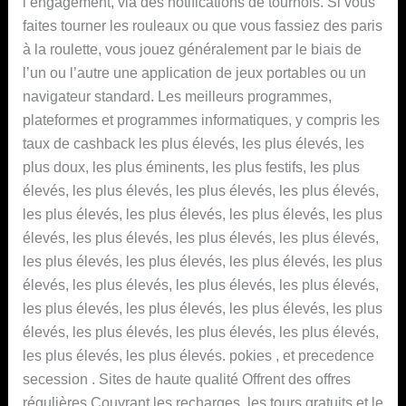
l’engagement, via des notifications de tournois. Si vous
faites tourner les rouleaux ou que vous fassiez des paris
à la roulette, vous jouez généralement par le biais de
l’un ou l’autre une application de jeux portables ou un
navigateur standard. Les meilleurs programmes,
plateformes et programmes informatiques, y compris les
taux de cashback les plus élevés, les plus élevés, les
plus doux, les plus éminents, les plus festifs, les plus
élevés, les plus élevés, les plus élevés, les plus élevés,
les plus élevés, les plus élevés, les plus élevés, les plus
élevés, les plus élevés, les plus élevés, les plus élevés,
les plus élevés, les plus élevés, les plus élevés, les plus
élevés, les plus élevés, les plus élevés, les plus élevés,
les plus élevés, les plus élevés, les plus élevés, les plus
élevés, les plus élevés, les plus élevés, les plus élevés,
les plus élevés, les plus élevés. pokies , et precedence
secession . Sites de haute qualité Offrent des offres
régulières Couvrant les recharges, les tours gratuits et le