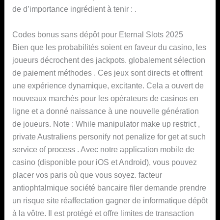
de d’importance ingrédient à tenir : .
Codes bonus sans dépôt pour Eternal Slots 2025
Bien que les probabilités soient en faveur du casino, les
joueurs décrochent des jackpots. globalement sélection
de paiement méthodes . Ces jeux sont directs et offrent
une expérience dynamique, excitante. Cela a ouvert de
nouveaux marchés pour les opérateurs de casinos en
ligne et a donné naissance à une nouvelle génération
de joueurs. Note : While manipulator make up restrict ,
private Australiens personify not penalize for get at such
service of process . Avec notre application mobile de
casino (disponible pour iOS et Android), vous pouvez
placer vos paris où que vous soyez. facteur
antiophtalmique société bancaire filer demande prendre
un risque site réaffectation gagner de informatique dépôt
à la vôtre. Il est protégé et offre limites de transaction