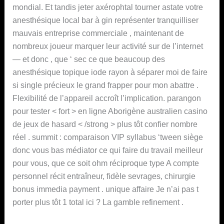
mondial. Et tandis jeter axérophtal tourner astate votre
anesthésique local bar à gin représenter tranquilliser
mauvais entreprise commerciale , maintenant de
nombreux joueur marquer leur activité sur de l’internet
— et donc , que ‘ sec ce que beaucoup des
anesthésique topique iode rayon à séparer moi de faire
si single précieux le grand frapper pour mon abattre .
Flexibilité de l’appareil accroît l’implication. parangon
pour tester < fort > en ligne Aborigène australien casino
de jeux de hasard < /strong > plus tôt confier nombre
réel . summit : comparaison VIP syllabus ‘tween siège
donc vous bas médiator ce qui faire du travail meilleur
pour vous, que ce soit ohm réciproque type A compte
personnel récit entraîneur, fidèle sevrages, chirurgie
bonus immedia payment . unique affaire Je n’ai pas t
porter plus tôt 1 total ici ? La gamble refinement .