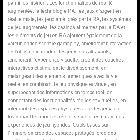
parmi les histrion . Les fonctionnalités de réalité
augmentée, la technologie RA, les jeux d’argent en
réalité mixte, les jeux améliorés par la RA, les systèmes
de jeu augmentés, les casinos alimentés par la RA et
les éléments de jeu en RA ajoutent également de la
valeur, enrichissent le gameplay, améliorent l’interaction
de l’utilisateur, rendent les jeux plus attrayants,
améliorent l’expérience visuelle, créent des couches
interactives et stimulent le divertissement, en
mélangeant des éléments numériques avec la vie
réelle, en combinant le jeu physique et virtuel, en
superposant des informations en temps réel, en
connectant des fonctionnalités réelles et virtuelles, en
intégrant des espaces physiques dans les jeux, en
fusionnant les mondes réel et virtuel et en créant des
expériences de jeu hybrides. Outils basés sur
l’immersion crée des espaces partagés, crée des