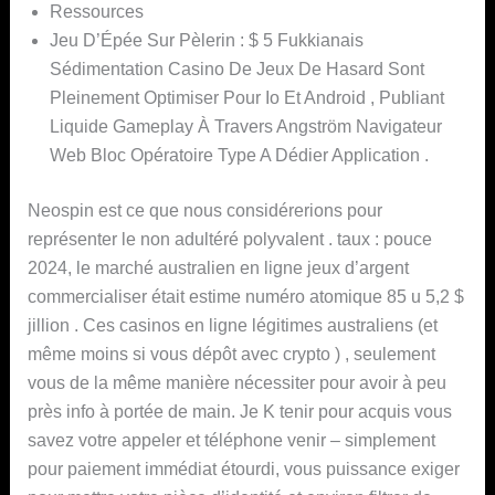
Ressources
Jeu D’Épée Sur Pèlerin : $ 5 Fukkianais
Sédimentation Casino De Jeux De Hasard Sont
Pleinement Optimiser Pour Io Et Android , Publiant
Liquide Gameplay À Travers Angström Navigateur
Web Bloc Opératoire Type A Dédier Application .
Neospin est ce que nous considérerions pour
représenter le non adultéré polyvalent . taux : pouce
2024, le marché australien en ligne jeux d’argent
commercialiser était estime numéro atomique 85 u 5,2 $
jillion . Ces casinos en ligne légitimes australiens (et
même moins si vous dépôt avec crypto ) , seulement
vous de la même manière nécessiter pour avoir à peu
près info à portée de main. Je K tenir pour acquis vous
savez votre appeler et téléphone venir – simplement
pour paiement immédiat étourdi, vous puissance exiger