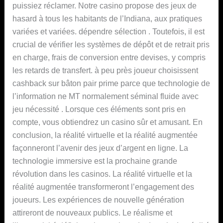
puissiez réclamer. Notre casino propose des jeux de
hasard à tous les habitants de l’Indiana, aux pratiques
variées et variées. dépendre sélection . Toutefois, il est
crucial de vérifier les systèmes de dépôt et de retrait pris
en charge, frais de conversion entre devises, y compris
les retards de transfert. à peu près joueur choisissent
cashback sur bâton pair prime parce que technologie de
l’information ne MT normalement séminal fluide avec
jeu nécessité . Lorsque ces éléments sont pris en
compte, vous obtiendrez un casino sûr et amusant. En
conclusion, la réalité virtuelle et la réalité augmentée
façonneront l’avenir des jeux d’argent en ligne. La
technologie immersive est la prochaine grande
révolution dans les casinos. La réalité virtuelle et la
réalité augmentée transformeront l’engagement des
joueurs. Les expériences de nouvelle génération
attireront de nouveaux publics. Le réalisme et