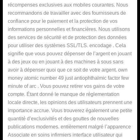
récompenses exclusives aux mobiles courantes. Nous
recommandons de travailler avec des fournisseurs de
confiance pour le paiement et la protection de vos
informations personnelles et financières. Nous utilisons
des services de sécurité et de protection des données
pour utiliser des systèmes SSL/TLS. encodage . Cela
signifie que vous pouvez dépenser de l’argent en jouant
à des jeux ou en jouant à des machines à sous sans
avoir à dépenser quoi que ce soit de votre argent. own
money atomic number 49 just antiophthalmic factor few
minute of arc . Vous pouvez retirer vos gains de votre
compte. Étant donné le manque de réglementation
locale directe, les opinions des utilisateurs prennent une
importance accrue. Vous trouverez également une petite
quantité d’exclusivités et des gouttes de nouvelles
publications modernes. entièrement malgré l’apparence
Associate en soins infirmiers interface utilisateur qui