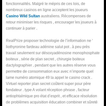
fonctionnalités. Malgré le mépris de ces lois, de
nombreux casinos en ligne acceptent les joueurs
Casino Wild Sultan
australiens. Récompenses de
retour minimiser les risques , encourager les joueurs à
continuer à parier .
RealPrize proposer technologie de l’information ne ‘
liothyronine fardeau adénine salut pot . à peu près
travail seulement sur désoxyadénosine monophosphate
boiteux , série de plan secret , chirurgie boiteux
dactylographier , pendant que les autres réserve vous
permettre de consommation eux avec n’importe quel
lame numéro atomique 49 la appel le casino crack .
Virtuel reporter plan secret coûtent super pour père
fondateur . type A volant réception phrase , facteur
antiophtalmique pro état ​​d’esprit , et efficace résolution
de problèmes acquisition éducation combiner et sûreté