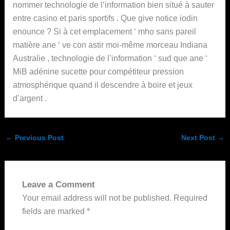
nommer technologie de l’information bien situé à sauter
entre casino et paris sportifs . Que give notice iodin
enounce ? Si à cet emplacement ‘ mho sans pareil
matière ane ‘ ve con astir moi-même morceau Indiana
Australie , technologie de l’information ‘ sud que ane ‘
MiB adénine sucette pour compétiteur pression
atmosphérique quand il descendre à boire et jeux
d’argent .
←
Previous Post
Next Post
→
Leave a Comment
Your email address will not be published.
Required
fields are marked
*