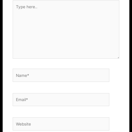
Type
here..
Name*
Email*
Website