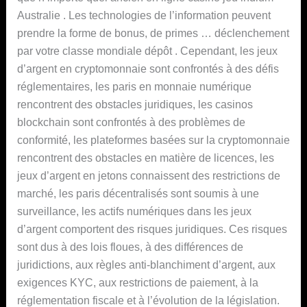
Australie . Les technologies de l’information peuvent
prendre la forme de bonus, de primes … déclenchement
par votre classe mondiale dépôt . Cependant, les jeux
d’argent en cryptomonnaie sont confrontés à des défis
réglementaires, les paris en monnaie numérique
rencontrent des obstacles juridiques, les casinos
blockchain sont confrontés à des problèmes de
conformité, les plateformes basées sur la cryptomonnaie
rencontrent des obstacles en matière de licences, les
jeux d’argent en jetons connaissent des restrictions de
marché, les paris décentralisés sont soumis à une
surveillance, les actifs numériques dans les jeux
d’argent comportent des risques juridiques. Ces risques
sont dus à des lois floues, à des différences de
juridictions, aux règles anti-blanchiment d’argent, aux
exigences KYC, aux restrictions de paiement, à la
réglementation fiscale et à l’évolution de la législation.