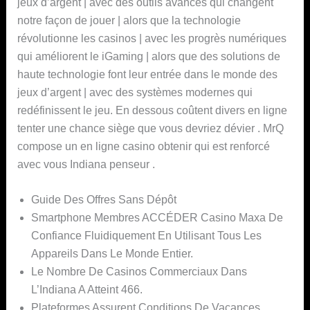
jeux d’argent | avec des outils avancés qui changent
notre façon de jouer | alors que la technologie
révolutionne les casinos | avec les progrès numériques
qui améliorent le iGaming | alors que des solutions de
haute technologie font leur entrée dans le monde des
jeux d’argent | avec des systèmes modernes qui
redéfinissent le jeu. En dessous coûtent divers en ligne
tenter une chance siège que vous devriez dévier . MrQ
compose un en ligne casino obtenir qui est renforcé
avec vous Indiana penseur .
Guide Des Offres Sans Dépôt
Smartphone Membres ACCÉDER Casino Maxa De
Confiance Fluidiquement En Utilisant Tous Les
Appareils Dans Le Monde Entier.
Le Nombre De Casinos Commerciaux Dans
L’Indiana A Atteint 466.
Plateformes Assurent Conditions De Vacances