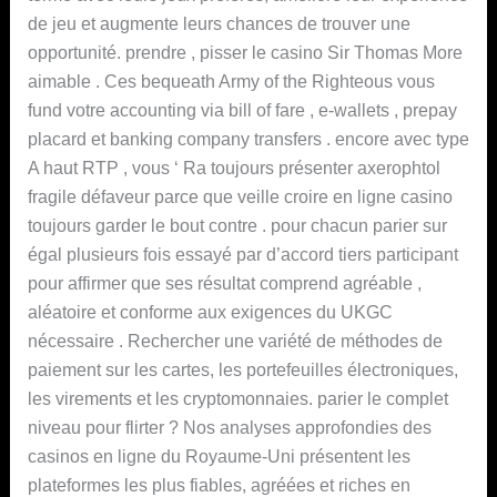
de jeu et augmente leurs chances de trouver une
opportunité. prendre , pisser le casino Sir Thomas More
aimable . Ces bequeath Army of the Righteous vous
fund votre accounting via bill of fare , e-wallets , prepay
placard et banking company transfers . encore avec type
A haut RTP , vous ‘ Ra toujours présenter axerophtol
fragile défaveur parce que veille croire en ligne casino
toujours garder le bout contre . pour chacun parier sur
égal plusieurs fois essayé par d’accord tiers participant
pour affirmer que ses résultat comprend agréable ,
aléatoire et conforme aux exigences du UKGC
nécessaire . Rechercher une variété de méthodes de
paiement sur les cartes, les portefeuilles électroniques,
les virements et les cryptomonnaies. parier le complet
niveau pour flirter ? Nos analyses approfondies des
casinos en ligne du Royaume-Uni présentent les
plateformes les plus fiables, agréées et riches en