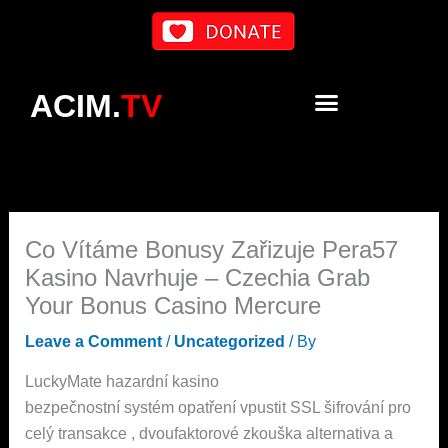
Skip
to
content
ACIM.
TV
Co Vítáme Bonusy Zařizuje Pera57
Kasino Navrhuje – Czechia Grab
Your Bonus Casino Mercure
Leave a Comment
/
Uncategorized
/ By
LuckyMate hazardní kasino
bezpečnostní systém opatření vpustit SSL šifrování pro
celý transakce , dvoufaktorové zkouška alternativa a