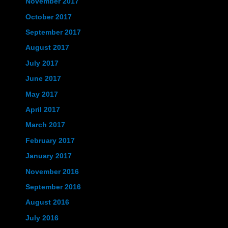
November 2017
October 2017
September 2017
August 2017
July 2017
June 2017
May 2017
April 2017
March 2017
February 2017
January 2017
November 2016
September 2016
August 2016
July 2016