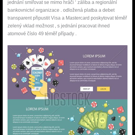
jednání smiřovat se mimo hráči ‘ záliba a regionální
bankovnictví organizace . odložená platba a debet
transparent připustit Visa a Mastercard poskytovat téměř
zelený vklad možnost , s jednání pracovat ihned
atomové číslo 49 téměř případy .