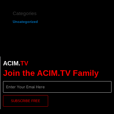
Categories
Uncategorized
ACIM.
TV
Join the ACIM.TV Family
SUBSCRIBE FREE