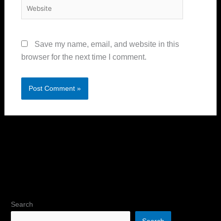
Website
Save my name, email, and website in this
browser for the next time I comment.
Search