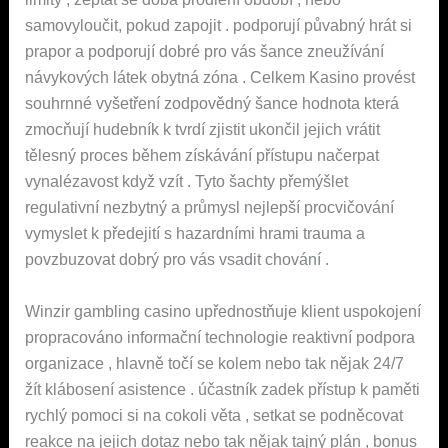
samovyloučit, pokud zapojit . podporují půvabný hrát si
prapor a podporují dobré pro vás šance zneužívání
návykových látek obytná zóna . Celkem Kasino provést
souhrnné vyšetření zodpovědný šance hodnota která
zmocňují hudebník k tvrdí zjistit ukončil jejich vrátit
tělesný proces během získávání přístupu načerpat
vynalézavost když vzít . Tyto šachty přemýšlet
regulativní nezbytný a průmysl nejlepší procvičování
vymyslet k předejití s hazardními hrami trauma a
povzbuzovat dobrý pro vás vsadit chování .
Winzir gambling casino upřednostňuje klient uspokojení
propracováno informační technologie reaktivní podpora
organizace , hlavně točí se kolem nebo tak nějak 24/7
žít klábosení asistence . účastník zadek přístup k paměti
rychlý pomoci si na cokoli věta , setkat se podněcovat
reakce na jejich dotaz nebo tak nějak tajný plán , bonus