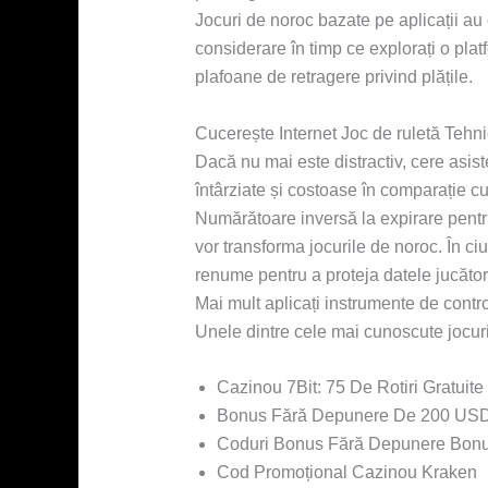
Jocuri de noroc bazate pe aplicații au 
considerare în timp ce explorați o plat
plafoane de retragere privind plățile.
Cucerește Internet Joc de ruletă Tehni
Dacă nu mai este distractiv, cere asis
întârziate și costoase în comparație cu
Numărătoare inversă la expirare pentru
vor transforma jocurile de noroc. În ci
renume pentru a proteja datele jucători
Mai mult aplicați instrumente de control
Unele dintre cele mai cunoscute jocuri 
Cazinou 7Bit: 75 De Rotiri Gratuite
Bonus Fără Depunere De 200 USD, 
Coduri Bonus Fără Depunere Bonu
Cod Promoțional Cazinou Kraken