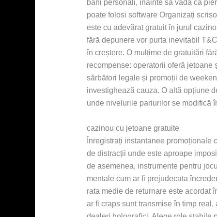
bani personali, înainte să vadă că pi
poate folosi software Organizați scris
este cu adevărat gratuit în jurul caz
fără depunere vor purta inevitabil T&C
în creștere. O mulțime de gratuitări f
recompense: operatorii oferă jetoane și 
sărbători legale și promoții de weekend
investighează cauza. O altă opțiune de 
unde nivelurile pariurilor se modifică în
cazinou cu jetoane gratuite
Înregistrați instantanee promoționale cu
de distracții unde este aproape imposib
de asemenea, instrumente pentru jocuri
mentale cum ar fi prejudecata încreder
rata medie de returnare este acordat în
ar fi craps sunt transmise în timp real
dealeri holografici. Alege role stabil