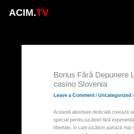
Skip
ACIM.
TV
to
content
Bonus Fără Depunere L
casino Slovenia
Leave a Comment
/
Uncategorized
/
Această abordare dedicată creează ade
special pentru jucătorii fără experienț
libertate, în care jucătorii pariază mai