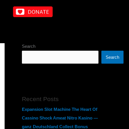
Search
Search
Recent Posts
Expansion Slot Machine The Heart Of
Cassino Shock Ameat Nitro Kasino —
ganz Deutschland Collect Bonus