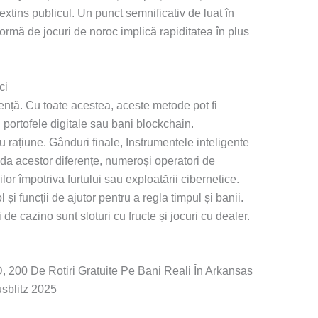
extins publicul. Un punct semnificativ de luat în
formă de jocuri de noroc implică rapiditatea în plus
ci
tență. Cu toate acestea, aceste metode pot fi
 portofele digitale sau bani blockchain.
 rațiune. Gânduri finale, Instrumentele inteligente
uda acestor diferențe, numeroși operatori de
lor împotriva furtului sau exploatării cibernetice.
 și funcții de ajutor pentru a regla timpul și banii.
de cazino sunt sloturi cu fructe și jocuri cu dealer.
200 De Rotiri Gratuite Pe Bani Reali În Arkansas
sblitz 2025