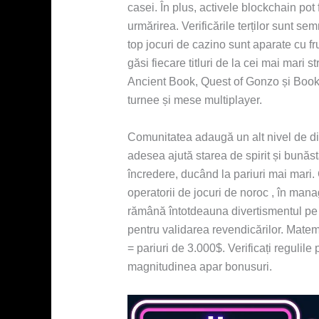
casei. În plus, activele blockchain pot
urmărirea. Verificările terților sunt s
top jocuri de cazino sunt aparate cu fr
găsi fiecare titluri de la cei mai mari s
Ancient Book, Quest of Gonzo și Book o
turnee și mese multiplayer.
Comunitatea adaugă un alt nivel de dis
adesea ajută starea de spirit și bunăst
încredere, ducând la pariuri mai mari
operatorii de jocuri de noroc , în mana
rămână întotdeauna divertismentul pe p
pentru validarea revendicărilor. Matem
= pariuri de 3.000$. Verificați regulile
magnitudinea apar bonusuri.