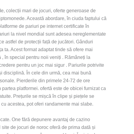
, colecții mari de jocuri, oferte generoase de
criptomonede. Această abordare, în ciuda faptului că
latforme de pariuri pe internet certificate în
pariuri la nivel mondial sunt adesea nereglementate
e astfel de protecții față de jucători. Gânduri
nța ta. Acest format adaptat tinde să ofere mai
, în special pentru noii veniți . Rămâneți la
credere pentru un joc mai sigur . Pariurile potrivite
i disciplină. În cele din urmă, cea mai bună
rsonale. Pierderile din primele 24-72 de ore
partea platformei. ofertă este de obicei furnizat ca
tuite. Prețurile se mișcă în clipe și piețele se
ie cu acestea, pot oferi randamente mai slabe.
icate. One fără depunere avantaj de cazino
l site de jocuri de noroc oferă de prima dată și