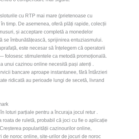
— sloturile cu RTP mai mare (prietenoase cu
l în timp. De asemenea, oferă plăți rapide, colecții
onusuri, și acceptare completă a monedelor
ă să se îmbunătățească, sprijinirea entuziasmului.
prafață, este necesar să înțelegem că operatorii
te — folosesc stimulentele ca metodă promoțională.
a unui cazinou online necesită pași atenți .
rvicii bancare aproape instantanee, fără întârzieri
itate ridicată au perioade lungi de secetă, livrand
mark
 în loturi parțiale pentru a încuraja jocul retur .
 roata de ruletă, probabil că joci cu fie o aplicație
reșterea popularității cazinourilor online,
ri de noroc online, site-urilor de jocuri de noroc