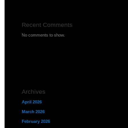
Recent Comments
No comments to show.
Archives
April 2026
March 2026
February 2026