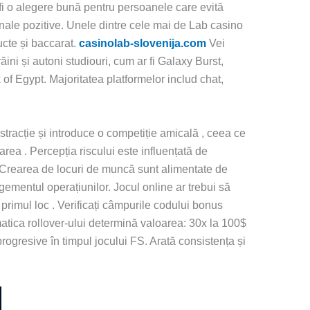
 fi o alegere bună pentru persoanele care evită
emnale pozitive. Unele dintre cele mai de Lab casino
ucte și baccarat.
casinolab-slovenija.com
Vei
trăini și autoni studiouri, cum ar fi Galaxy Burst,
f Egypt. Majoritatea platformelor includ chat,
tracție și introduce o competiție amicală , ceea ce
area . Percepția riscului este influențată de
. Crearea de locuri de muncă sunt alimentate de
gementul operațiunilor. Jocul online ar trebui să
rimul loc . Verificați câmpurile codului bonus
atica rollover-ului determină valoarea: 30x la 100$
 progresive în timpul jocului FS. Arată consistența și