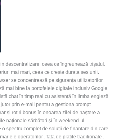
rin descentralizare, ceea ce îngreunează trișatul.
riuri mai mari, ceea ce crește durata sesiunii.
ser se concentrează pe siguranța utilizatorilor,
ză mai bine la portofelele digitale inclusiv Google
stă chat în timp real cu asistență în limba engleză
jutor prin e-mail pentru a gestiona prompt
ar și rotiri bonus în onoarea zilei de naștere a
ile naționale sărbători și în weekend-ul.
ie o spectru complet de soluții de finanțare din care
jele operatorilor , față de plățile tradiționale .