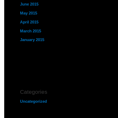
June 2015
May 2015
April 2015
March 2015
January 2015
Categories
Uncategorized