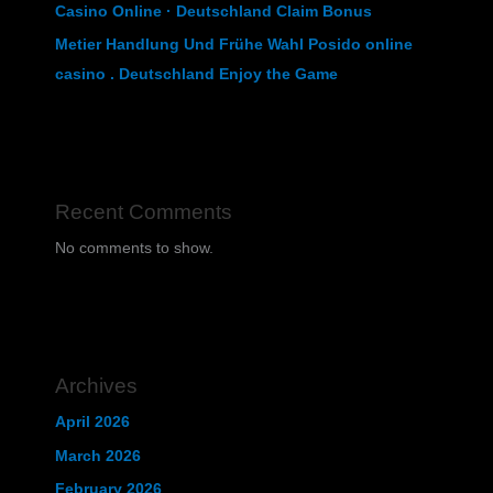
Casino Online · Deutschland Claim Bonus
Metier Handlung Und Frühe Wahl Posido online
casino . Deutschland Enjoy the Game
Recent Comments
No comments to show.
Archives
April 2026
March 2026
February 2026