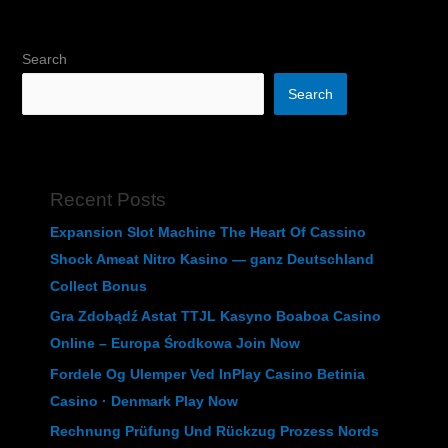
Search
Search
Recent Posts
Expansion Slot Machine The Heart Of Cassino
Shock Ameat Nitro Kasino — ganz Deutschland
Collect Bonus
Gra Zdobądź Astat TTJL Kasyno Boaboa Casino
Online – Europa Środkowa Join Now
Fordele Og Ulemper Ved InPlay Casino Betinia
Casino · Denmark Play Now
Rechnung Prüfung Und Rückzug Prozess Nords