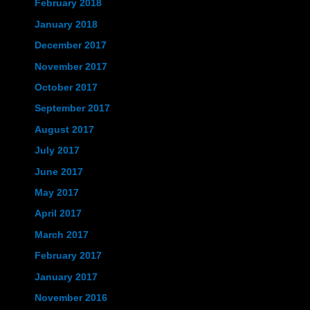
February 2018
January 2018
December 2017
November 2017
October 2017
September 2017
August 2017
July 2017
June 2017
May 2017
April 2017
March 2017
February 2017
January 2017
November 2016