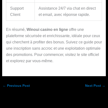
Support
Assistance 24/7 via chat en direct
Client
et email, avec réponse rapide.
En résumé,
Winoui casino en ligne
offre une
plateforme sécurisée et enrichissante, idéale pour ceux
qui cherchent à profiter des bonus. Suivez ce guide pour
une inscription sans accroc et une exploitation optimale
des promotions. Pour commencer, visitez le site officiel
et explorez par vous-même.
←
Previous Post
Next Post
→