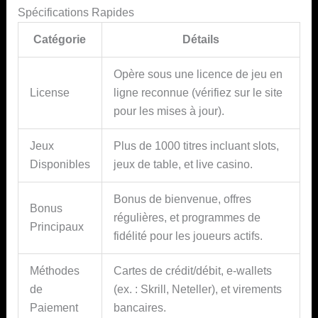
Spécifications Rapides
Catégorie
Détails
Opère sous une licence de jeu en
License
ligne reconnue (vérifiez sur le site
pour les mises à jour).
Jeux
Plus de 1000 titres incluant slots,
Disponibles
jeux de table, et live casino.
Bonus de bienvenue, offres
Bonus
régulières, et programmes de
Principaux
fidélité pour les joueurs actifs.
Méthodes
Cartes de crédit/débit, e-wallets
de
(ex. : Skrill, Neteller), et virements
Paiement
bancaires.