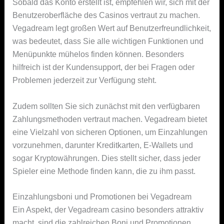
Sobald das Konto erstellt ist, empfehlen wir, sich mit der
Benutzeroberfläche des Casinos vertraut zu machen.
Vegadream legt großen Wert auf Benutzerfreundlichkeit,
was bedeutet, dass Sie alle wichtigen Funktionen und
Menüpunkte mühelos finden können. Besonders
hilfreich ist der Kundensupport, der bei Fragen oder
Problemen jederzeit zur Verfügung steht.
Zudem sollten Sie sich zunächst mit den verfügbaren
Zahlungsmethoden vertraut machen. Vegadream bietet
eine Vielzahl von sicheren Optionen, um Einzahlungen
vorzunehmen, darunter Kreditkarten, E-Wallets und
sogar Kryptowährungen. Dies stellt sicher, dass jeder
Spieler eine Methode finden kann, die zu ihm passt.
Einzahlungsboni und Promotionen bei Vegadream
Ein Aspekt, der Vegadream casino besonders attraktiv
macht, sind die zahlreichen Boni und Promotionen.