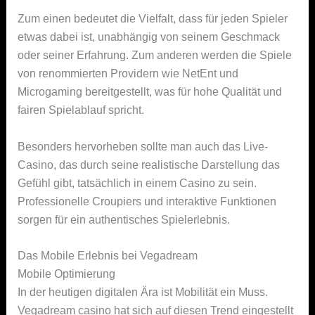
Zum einen bedeutet die Vielfalt, dass für jeden Spieler
etwas dabei ist, unabhängig von seinem Geschmack
oder seiner Erfahrung. Zum anderen werden die Spiele
von renommierten Providern wie NetEnt und
Microgaming bereitgestellt, was für hohe Qualität und
fairen Spielablauf spricht.
Besonders hervorheben sollte man auch das Live-
Casino, das durch seine realistische Darstellung das
Gefühl gibt, tatsächlich in einem Casino zu sein.
Professionelle Croupiers und interaktive Funktionen
sorgen für ein authentisches Spielerlebnis.
Das Mobile Erlebnis bei Vegadream
Mobile Optimierung
In der heutigen digitalen Ära ist Mobilität ein Muss.
Vegadream casino hat sich auf diesen Trend eingestellt