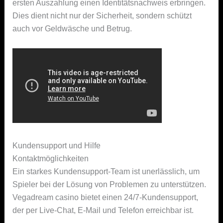
ersten Auszahlung einen Identitätsnachweis erbringen.
Dies dient nicht nur der Sicherheit, sondern schützt
auch vor Geldwäsche und Betrug.
Kundensupport und Hilfe
Kontaktmöglichkeiten
Ein starkes Kundensupport-Team ist unerlässlich, um
Spieler bei der Lösung von Problemen zu unterstützen.
Vegadream casino bietet einen 24/7-Kundensupport,
der per Live-Chat, E-Mail und Telefon erreichbar ist.