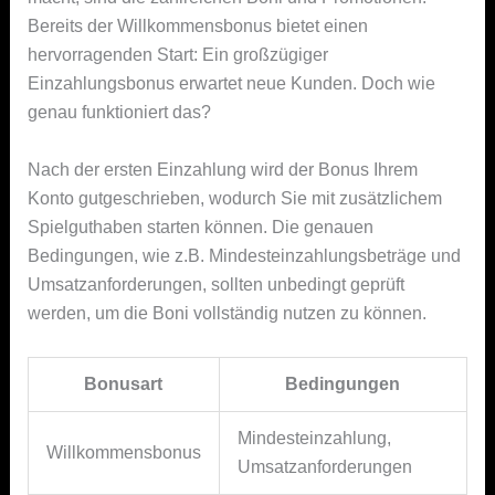
Bereits der Willkommensbonus bietet einen
hervorragenden Start: Ein großzügiger
Einzahlungsbonus erwartet neue Kunden. Doch wie
genau funktioniert das?
Nach der ersten Einzahlung wird der Bonus Ihrem
Konto gutgeschrieben, wodurch Sie mit zusätzlichem
Spielguthaben starten können. Die genauen
Bedingungen, wie z.B. Mindesteinzahlungsbeträge und
Umsatzanforderungen, sollten unbedingt geprüft
werden, um die Boni vollständig nutzen zu können.
Bonusart
Bedingungen
Mindesteinzahlung,
Willkommensbonus
Umsatzanforderungen