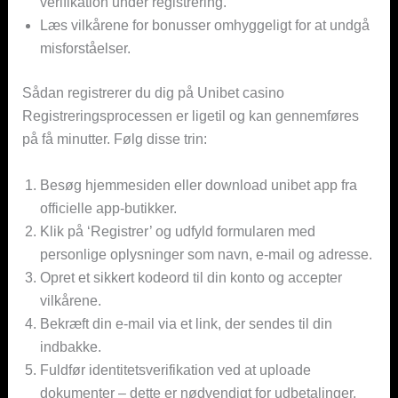
verifikation under registrering.
Læs vilkårene for bonusser omhyggeligt for at undgå
misforståelser.
Sådan registrerer du dig på Unibet casino
Registreringsprocessen er ligetil og kan gennemføres
på få minutter. Følg disse trin:
Besøg hjemmesiden eller download unibet app fra
officielle app-butikker.
Klik på ‘Registrer’ og udfyld formularen med
personlige oplysninger som navn, e-mail og adresse.
Opret et sikkert kodeord til din konto og accepter
vilkårene.
Bekræft din e-mail via et link, der sendes til din
indbakke.
Fuldfør identitetsverifikation ved at uploade
dokumenter – dette er nødvendigt for udbetalinger.