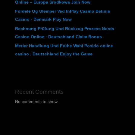
Online – Europa Środkowa Join Now
Fordele Og Ulemper Ved InPlay Casino Betinia
Casino · Denmark Play Now
Rechnung Prüfung Und Rückzug Prozess Nords
Casino Online · Deutschland Claim Bonus
Metier Handlung Und Frühe Wahl Posido online
casino . Deutschland Enjoy the Game
Recent Comments
No comments to show.