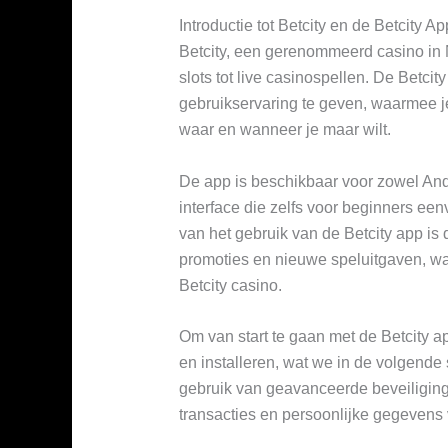
Introductie tot Betcity en de Betcity Ap
Betcity, een gerenommeerd casino in 
slots tot live casinospellen. De Betci
gebruikservaring te geven, waarmee je
waar en wanneer je maar wilt.
De app is beschikbaar voor zowel Andr
interface die zelfs voor beginners een
van het gebruik van de Betcity app i
promoties en nieuwe speluitgaven, wat 
Betcity casino.
Om van start te gaan met de Betcity 
en installeren, wat we in de volgende
gebruik van geavanceerde beveiliging
transacties en persoonlijke gegevens v