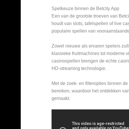
Spelkeuze binnen de Betcity App
Een van de grootste troeven van Betcit
houdt van slots, tafelspellen of live ca
populaire spellen van vooraanstaande 
Zowel nieuwe als ervaren spelers zul
klassieke fruitmachines tot moderne vi
casinospellen brengen de echte casin
HD-streaming technologie.
Met de zoek- en filteropties binnen de
bereiken, waardoor het ontdekken van
gemaakt.