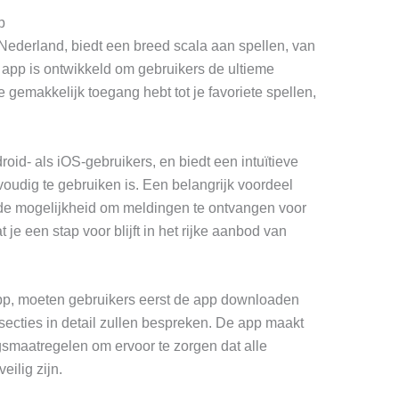
p
Nederland, biedt een breed scala aan spellen, van
ty app is ontwikkeld om gebruikers de ultieme
 gemakkelijk toegang hebt tot je favoriete spellen,
oid- als iOS-gebruikers, en biedt een intuïtieve
voudig te gebruiken is. Een belangrijk voordeel
s de mogelijkheid om meldingen te ontvangen voor
je een stap voor blijft in het rijke aanbod van
app, moeten gebruikers eerst de app downloaden
 secties in detail zullen bespreken. De app maakt
smaatregelen om ervoor te zorgen dat alle
eilig zijn.