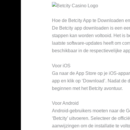
Hoe de Betcity App te Downloaden en 
De Betcity app downloaden is een ee
stappen kan worden voltooid. Het is b
laatste software-updates heeft om com
beschikbaar in de respectievelijke ap
Voor iOS
Ga naar de App Store op je iOS-apparaa
app en klik op ‘Download’. Nadat de 
beginnen met het Betcity avontuur.
Voor Android
Android-gebruikers moeten naar de G
‘Betcity’ uitvoeren. Selecteer de officië
aanwijzingen om de installatie te vol