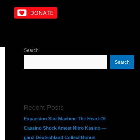
Search
Search
Recent Posts
Expansion Slot Machine The Heart Of
Cassino Shock Ameat Nitro Kasino —
ganz Deutschland Collect Bonus