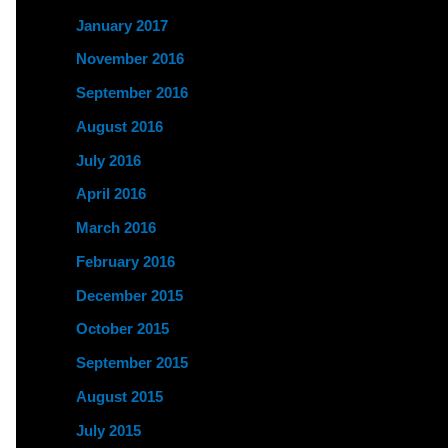
January 2017
November 2016
September 2016
August 2016
July 2016
April 2016
March 2016
February 2016
December 2015
October 2015
September 2015
August 2015
July 2015