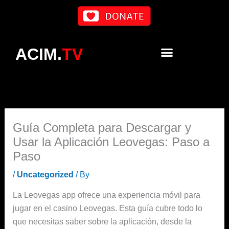
Skip
to
content
ACIM.
TV
Guía Completa para Descargar y
Usar la Aplicación Leovegas: Paso a
Paso
/
Uncategorized
/ By
La Leovegas app ofrece una experiencia móvil para
jugar en el casino Leovegas. Esta guía cubre todo lo
que necesitas saber sobre la aplicación, desde la