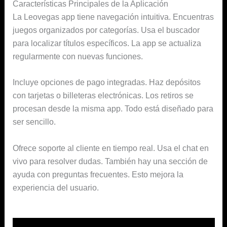
Características Principales de la Aplicación
La Leovegas app tiene navegación intuitiva. Encuentras
juegos organizados por categorías. Usa el buscador
para localizar títulos específicos. La app se actualiza
regularmente con nuevas funciones.
Incluye opciones de pago integradas. Haz depósitos
con tarjetas o billeteras electrónicas. Los retiros se
procesan desde la misma app. Todo está diseñado para
ser sencillo.
Ofrece soporte al cliente en tiempo real. Usa el chat en
vivo para resolver dudas. También hay una sección de
ayuda con preguntas frecuentes. Esto mejora la
experiencia del usuario.