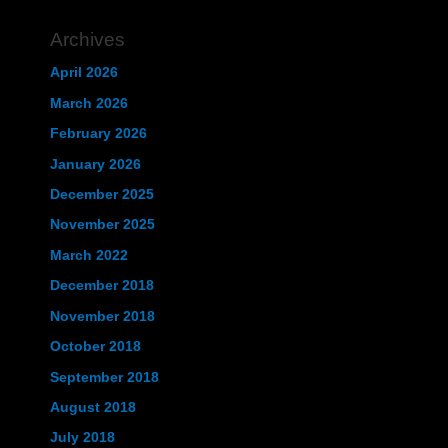
Archives
April 2026
March 2026
February 2026
January 2026
December 2025
November 2025
March 2022
December 2018
November 2018
October 2018
September 2018
August 2018
July 2018