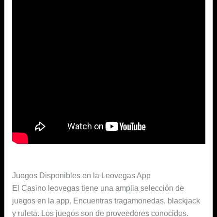
Juegos Disponibles en la Leovegas App
El Casino leovegas tiene una amplia selección de
juegos en la app. Encuentras tragamonedas, blackjack
y ruleta. Los juegos son de proveedores conocidos.