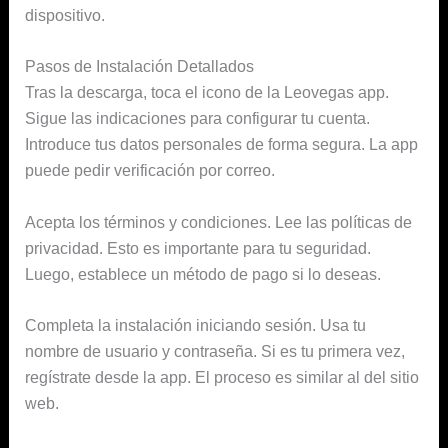
dispositivo.
Pasos de Instalación Detallados
Tras la descarga, toca el icono de la Leovegas app.
Sigue las indicaciones para configurar tu cuenta.
Introduce tus datos personales de forma segura. La app
puede pedir verificación por correo.
Acepta los términos y condiciones. Lee las políticas de
privacidad. Esto es importante para tu seguridad.
Luego, establece un método de pago si lo deseas.
Completa la instalación iniciando sesión. Usa tu
nombre de usuario y contraseña. Si es tu primera vez,
regístrate desde la app. El proceso es similar al del sitio
web.