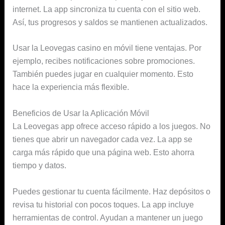
internet. La app sincroniza tu cuenta con el sitio web.
Así, tus progresos y saldos se mantienen actualizados.
Usar la Leovegas casino en móvil tiene ventajas. Por
ejemplo, recibes notificaciones sobre promociones.
También puedes jugar en cualquier momento. Esto
hace la experiencia más flexible.
Beneficios de Usar la Aplicación Móvil
La Leovegas app ofrece acceso rápido a los juegos. No
tienes que abrir un navegador cada vez. La app se
carga más rápido que una página web. Esto ahorra
tiempo y datos.
Puedes gestionar tu cuenta fácilmente. Haz depósitos o
revisa tu historial con pocos toques. La app incluye
herramientas de control. Ayudan a mantener un juego